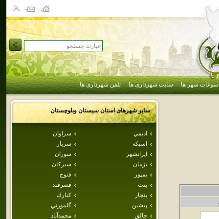
سوغات شهر ها
سایت شهرداری ها
تلفن شهرداری ها
سایر شهرهای استان
سيستان وبلوچستان
اديمي
سراوان
اسپكه
سرباز
ايرانشهر
سوران
بزمان
سيركان
بمپور
فنوج
بنت
قصرقند
بنجار
كنارك
پيشين
گلمورتي
جالق
محمدآباد