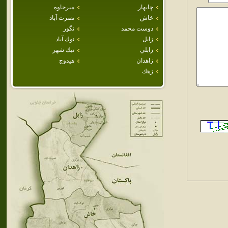
چابهار
ميرجاوه
خاش
نصرت آباد
دوست محمد
نگور
زابل
نوك آباد
زابلي
نيك شهر
زاهدان
هيدوج
زهك