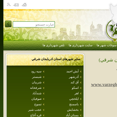
سوغات شهر ها
سایت شهرداری ها
تلفن شهرداری ها
سایر شهرهای استان
اذربايجان شرقي
ان شرقي)
آبش احمد
سيه رود
آذرشهر
شبستر
آق كند
شربيان
www.varzegh
اسكو
شرفخانه
اهر
شندآباد
ايلخچي
صوفيان
باسمنج
تسوج
بخشايش
عجب شير
بستان آباد
قره آغاج