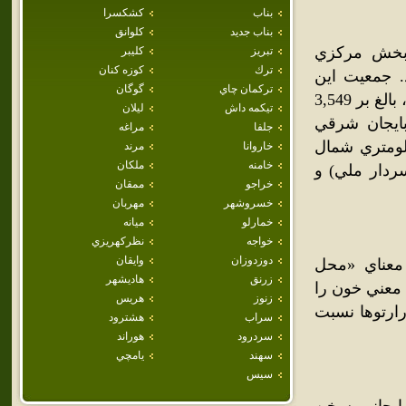
بناب
كشكسرا
بناب جديد
كلوانق
 بخش مرکزي
تبريز
كليبر
ترك
كوزه كنان
 جمعيت اين
تركمان چاي
گوگان
شهر برپايه سرشماري عمومي نفوس و مسکن سال 1385 خورشيدي، بالغ بر 3,549
تيكمه داش
ليلان
ايجان شرقي
جلفا
مراغه
شهر ورزقان در 40 کيلومتري غرب اهر و 78 کيلومتري شمال
خاروانا
مرند
خامنه
ملكان
ردار ملي) و
خراجو
ممقان
خسروشهر
مهربان
خمارلو
ميانه
خواجه
نظركهريزي
دوزدوزان
وايقان
معناي «محل
زرنق
هاديشهر
 معني خون را
زنوز
هريس
رارتوها نسبت
سراب
هشترود
سردرود
هوراند
سهند
يامچي
سيس