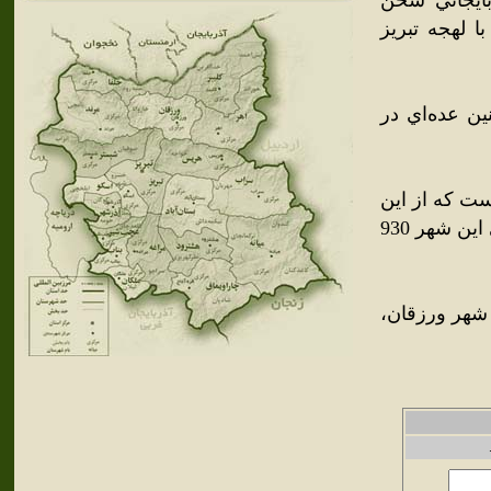
بايجاني سخن
ا لهجه تبريز
ن عده‌اي در
رشيدي بالغ بر 3,549 نفر بوده‌است که از اين
ميان 1,776 نفر مرد و 1,773 نفر زن بوده‌اند؛ همچنين شمار خانوارهاي اين شهر 930
از مجموع 3,549 نفر جمعيت شهر ورزقان،