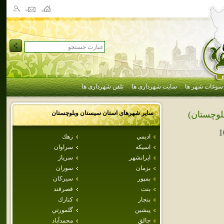
سوغات شهر ها
سایت شهرداری ها
تلفن شهرداری ها
سایر شهرهای استان
سيستان وبلوچستان
لوچستان)
1
اديمي
زهك
اسپكه
سراوان
ايرانشهر
سرباز
بزمان
سوران
بمپور
سيركان
بنت
قصرقند
بنجار
كنارك
پيشين
گلمورتي
جالق
محمدآباد