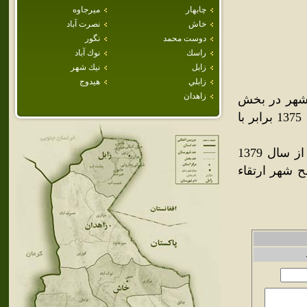
چابهار
ميرجاوه
خاش
نصرت آباد
دوست محمد
نگور
راسك
نوك آباد
زابل
نيك شهر
زابلي
هيدوج
زاهدان
 شهر در بخش
فنوج شهرستان نيک‌شهر قرار دارد و جمعيت آن در سرشماري سال 1375 برابر با
شهر فنوج از شهرهاي قديمي جنوب بلوچستان است. منطقه فنوج از سال 1379
مپور جدا شده و در سال 1370 به سطح شهر ارتقاء