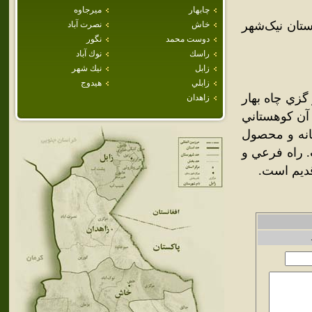
چابهار
ميرجاوه
ستان نيک‌شهر
خاش
نصرت آباد
دوست محمد
نگور
راسك
نوك آباد
زابل
نيك شهر
زابلي
هيدوج
ش قصرقند شهرستان چاه بهار در 110 هزار گزي چاه بهار
زاهدان
ي آن کوهستاني
ت و رودخانه و محصول
. راه فرعي و
قديم است.