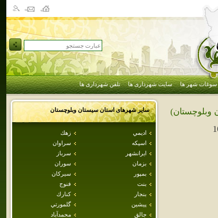
سوغات شهر ها
سایت شهرداری ها
تلفن شهرداری ها
سایر شهرهای استان
سيستان وبلوچستان
 وبلوچستان)
1
اديمي
زهك
اسپكه
سراوان
ايرانشهر
سرباز
بزمان
سوران
بمپور
سيركان
بنت
فنوج
بنجار
كنارك
پيشين
گلمورتي
جالق
محمدآباد