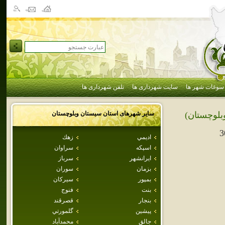
سوغات شهر ها
سایت شهرداری ها
تلفن شهرداری ها
سایر شهرهای استان
سيستان وبلوچستان
بلوچستان)
3
اديمي
زهك
اسپكه
سراوان
ايرانشهر
سرباز
بزمان
سوران
بمپور
سيركان
بنت
فنوج
بنجار
قصرقند
پيشين
گلمورتي
جالق
محمدآباد