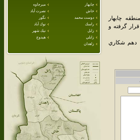
چابهار
ميرجاوه
خاش
نصرت آباد
نطقه چابهار
دوست محمد
نگور
راسك
نوك آباد
قرار گرفته و
زابل
نيك شهر
زابلي
هيدوج
ه دهم شکاري
زاهدان