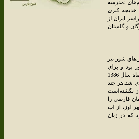
م‌هاي :مدرسه
 خديجه کبري
اسر ايران از
گان و گلستان
‌هاي شور نيز
 بود و براي
شستشو و آبياري گياهان مورد استفاده قرارمي‌گرفت، اما در بهمن ماه سال 1386
ي شد.هر چند
از نگشته‌است
مان فارسي را
 اوز، از آب
د که در زبان