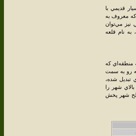
يار قديمي با
 که معروف به
نيز مي‌توان
ه، به نام قلعه
 منطقه‌اي که
که رو به سمت
ي تبديل شده،
الاي شهر را
سطح شهر پخش