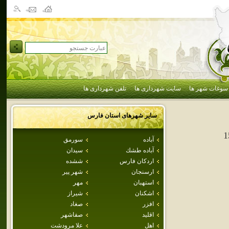
سوغات شهر ها
سایت شهرداری ها
تلفن شهرداری ها
سایر شهرهای استان
فارس
1
آباده
سورمق
آباده طشك
سيدان
اردكان فارس
ششده
ارسنجان
شهر پير
استهبان
مهر
اشكنان
شيراز
افزر
صغاد
اقليد
صفاشهر
اهل
علا مرودشت