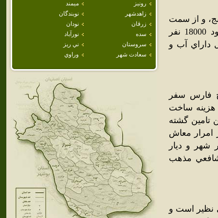
رونيز
ميمند
زاهدشهر
نوبندگان
ج، و از سمت
زرقان
نودان
مشرق به گراش و لار محدود مي‌گردد. جمعيت شهر اوز در حدود 18000 نفر
سده
نورآباد
 داراي آب و
سروستان
ني ريز
سعادت شهر
وراوي
ج فارس سفر
ه هزينه ساخت
ن تامين گشته
 امرار معاش
ر شهر و ديار
شافعي مذهب
ي نظير است و