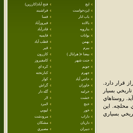
ايج
فتح آباد(كارزين)
ايزدخواست
فراشبند
باب انار
فسا
بالاده
فيروزآباد
بنارويه
قادرآباد
بوانات
قايميه
بهمن
قطب آباد
بيرم
قير
بيضا ء( هرابال )
كازرون
جنت شهر
كامفيروز
جويم
كره اي
جهرم
كنارتخته
حاجي آباد
كوار
 قرار دارد.
خاوران
گراش
ه تاريخي بسيار
خرامه
گله دار
يد. روستاهاي
خشت
لار
خنج
لامرد
ي محلچه. اين
خور
لپويي
اريخي بسياري
داراب
مرودشت
داريان
مشكان
دبيران
مصيري