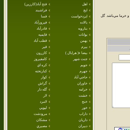
اهل
فتح آباد(كارزين)
ايج
فراشبند
 خرما مي‌باشد. گل
ايزدخواست
فسا
بالاده
فيروزآباد
بنارويه
قادرآباد
بوانات
قايميه
بهمن
قطب آباد
بيرم
قير
بيضا ء( هرابال )
كازرون
جنت شهر
كامفيروز
جويم
كره اي
جهرم
كنارتخته
حاجي آباد
كوار
خاوران
گراش
خرامه
گله دار
خشت
لار
خنج
لامرد
خور
لپويي
داراب
مرودشت
داريان
مشكان
دبيران
مصيري