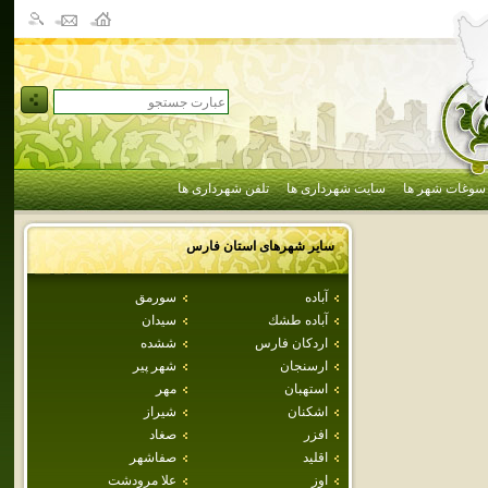
سوغات شهر ها
سایت شهرداری ها
تلفن شهرداری ها
سایر شهرهای استان
فارس
آباده
سورمق
آباده طشك
سيدان
اردكان فارس
ششده
ارسنجان
شهر پير
استهبان
مهر
اشكنان
شيراز
افزر
صغاد
اقليد
صفاشهر
اوز
علا مرودشت