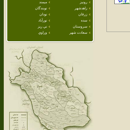
رونيز
ميمند
زاهدشهر
نوبندگان
زرقان
نودان
سده
نورآباد
سروستان
ني ريز
سعادت شهر
وراوي