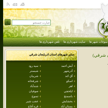
سوغات شهر ها
سایت شهرداری ها
تلفن شهرداری ها
سایر شهرهای استان
اذربايجان شرقي
ن شرقي)
آبش احمد
سيه رود
آذرشهر
شبستر
آق كند
شربيان
اسكو
شرفخانه
اهر
شندآباد
ايلخچي
صوفيان
باسمنج
تسوج
بخشايش
عجب شير
بستان آباد
قره آغاج