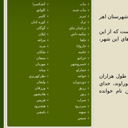
بناب
كشكسرا
بناب جديد
كلوانق
شهرستان اهر
تبريز
كليبر
ترك
كوزه كنان
تركمان چاي
گوگان
شيدي بالغ بر 3,876 نفر بوده‌است که از اين
تيكمه داش
ليلان
د خانوارهاي اين شهر،
جلفا
مراغه
خاروانا
مرند
خامنه
ملكان
خراجو
ممقان
خسروشهر
مهربان
خمارلو
ميانه
 طول هزاران
خواجه
نظركهريزي
دوزدوزان
وايقان
راوند، خداي
زرنق
ورزقان
ن نام خوانده
زنوز
هاديشهر
سراب
هريس
سردرود
هشترود
سهند
يامچي
سيس