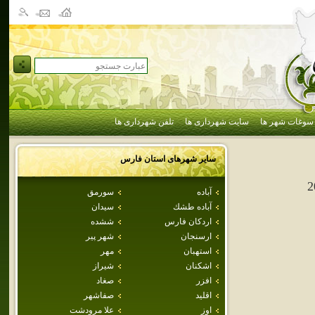
سوغات شهر ها
سایت شهرداری ها
تلفن شهرداری ها
سایر شهرهای استان
فارس
2
آباده
سورمق
آباده طشك
سيدان
اردكان فارس
ششده
ارسنجان
شهر پير
استهبان
مهر
اشكنان
شيراز
افزر
صغاد
اقليد
صفاشهر
اوز
علا مرودشت