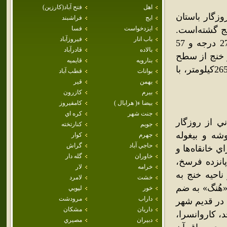
اهل
فتح آباد(كارزين)
زگار باستان
ايج
فراشبند
نج گشته‌است.
ايزدخواست
فسا
باب انار
فيروزآباد
براساس اطلاعات موجود در 30 درجه و 53 دقيقه طول شرقي و 27 درجه و 57
بالاده
قادرآباد
 خنج از سطح
بنارويه
قايميه
دريا 650 متر است. فاصله‌اش با خليج فارس 90 کيلومتر، با شيراز 265کيلومتر، با
بوانات
قطب آباد
بهمن
قير
بيرم
كازرون
بيضا ء( هرابال )
كامفيروز
جنت شهر
كره اي
باستاني از روزگار
جويم
كنارتخته
ه و بيغوله
جهرم
كوار
حاجي آباد
گراش
ي خانقاه‌ها و
خاوران
گله دار
پانزده فرسخ،
خرامه
لار
رمشت از ناحيه خنج به
خشت
لامرد
«هُنگ» به ضم
خور
لپويي
داراب
مرودشت
 در قديم شهر
داريان
مشكان
 کاروانسرا،
دبيران
مصيري