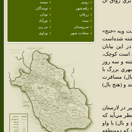
بري رواق آن
رونيز
ميمند
زاهدشهر
نوبندگان
زرقان
نودان
سده
نورآباد
سروستان
ني ريز
نموده‌است وبه «خنج»
سعادت شهر
وراوي
شته شده‌است
 اين بيابان
ري است کوچک،
شته و سه روز
شهري بزرگ با
بال) مسافرت
 و (هنج بال)
 در لارستان
ظر مي‌آيد که
 بال) با واو
 که دومنطقه