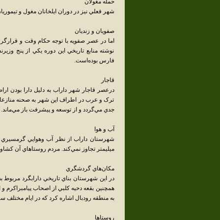
حمله مغولان
شهر فعلي نيز در دوران ايلخانان مغول و تيموريا
صفويان و زنديان
اما در عصر صفويه با توجه حکام وقت و قرارگرف
نوشته منابع تاريخي اين دوره يکي از پنج وزي
فارس بوده‌است.
قاجار
درعصر قاجار شهر داراب به دليل دارا بودن اراض
ترک و عرب در اطراف اين شهر به صحنه منازعات
جدي مي‌گردد و از توسعه و پيشرفت باز مي‌ماند.
آب و هوا
ميليمتر تجاوز نمي‌کند. مردم روستاهاي آن کشا
مکان‌هاي گردشگري
در اين شهرستان بناي تاريخي دارابگرد مربوط به
همچنين بقعه دحيه کلبي از اصحاب پيامبراکرم و ا
به منطقه رودبال اشاره کرد که در ايام مختلف سال
روستاها