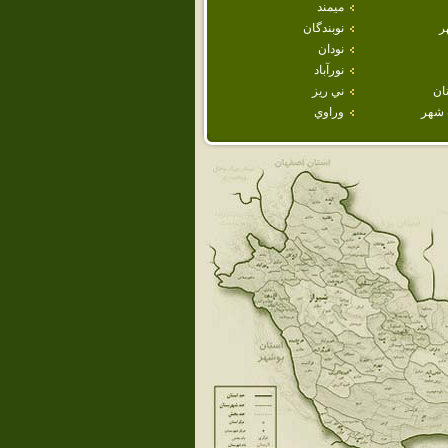
ميمند
ر
نوبندگان
نودان
نورآباد
ان
ني ريز
شهر
وراوي