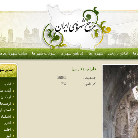
ها
اماکن تاریخی
شهردارها
کد تلفن شهر ها
سوغات شهر ها
سایت شهرداری ها
داراب
(فارس)
سایر شه
جمعیت :
56032
آباده
کد تلفن :
732
آباده 
اردكان
ارسنجا
استهبان
اشكنان
افزر
اقليد
اوز