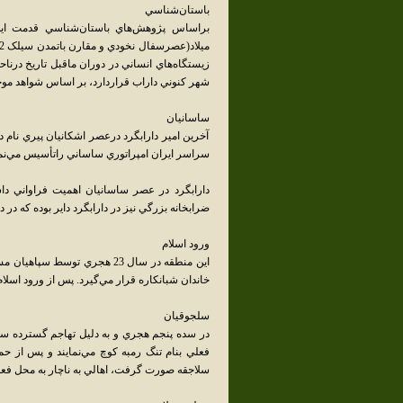
باستان‌شناسي
براساس پژوهش‌هاي باستان‌شناسي قدمت اين 
شهر کنوني داراب قراردارد، بر اساس شواهد موج
ساسانيان
آخرين امير دارابگرد درعصر اشکانيان پيري نام 
سراسر ايران امپراتوري ساساني راتأسيس مي‌نما
دارابگرد در عصر ساسانيان اهميت فراواني داش
ضرابخانه بزرگي نيز در دارابگرد داير بوده که در
ورود اسلام
اين منطقه در سال 23 هجري تو
خاندان شبانکاره قرار مي‌گيرد. پس از ورود اسلا
سلجوقيان
در سده پنجم هجري و به دليل تهاجم گسترده سل
فعلي بنام تنگ رمبه کوچ مي‌نمايند و پس از ح
سلاجقه صورت گرفت، اهالي به ناچار به محل فعل