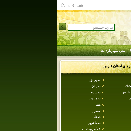
تلفن شهرداری ها
رهای استان
فارس
سورمق
طشك
سيدان
 فارس
ششده
ن
شهر پير
مهر
شيراز
صغاد
صفاشهر
علا مرودشت