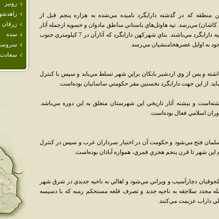
رونيز
زاهدشه
منطقه که در گذشته دارابگرد ناميده مي‌شده به هزاره پنجم قبل از
زرقان
ميلاد(عصرسفال نخودي و مقارن باتمدن سيلک 2 کاشان) مي‌رسد. تپه هاوتل‌هاي باستاني مناطق مادوان و خسويه ازجمله آثار
سده
زيستگاه‌هاي انساني در دوران ماقبل تاريخ درناحيه دارابگرد مي‌باشند. بناي شهرکهن دارابگرد که آثارآن در 7 کيلومتري جنوب
ود به اوايل عصرهخامنشيان مي‌رسد.
سروست
سعادت 
داشته و پس از وي اردشير بابکان براين شهر تسلط مي‌يابد و سپس با کنترل
يد. از اين جهت دارابگرد نخستين مقر حکومتي ساسانيان بوده‌است.
ته‌است و بيشنه آثار تاريخي اين شهرستان متعلق به اين دوره مي‌باشد.
 دوران اسلامي فعال بوده‌است.
سط سپاهيان مسلمان فتح مي‌شود و حکومت آن در اختيار سرداران عرب و سپس در کنترل
م اين شهر تا قرن پنجم هجري قمري، همواره آبادان بوده‌است.
جوقيان دچارآسيب و ويراني مي‌شود و اهالي به ناحيه جديدي در شرق شهر
مله مجدد سلاجقه به ناحيه جديد و تصرف قلعه مستحکم رمبه که با دسيسه
ي داراب عزيمت مي‌کنند.