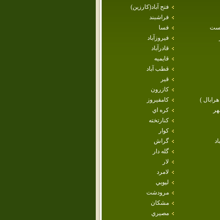
فتح آباد(كارزين)
فراشبند
است
فسا
فيروزآباد
قادرآباد
قايميه
قطب آباد
قير
كازرون
هرابال )
كامفيروز
هر
كره اي
كنارتخته
كوار
اد
گراش
گله دار
لار
لامرد
لپويي
مرودشت
مشكان
مصيري