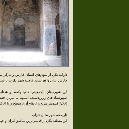
داراب يکي از شهرهاي استان فارس و مرکز شه
فارس ايران واقع است. فاصله شهر داراب تا شيراز 240 کيلومتر مي‌ب
اين شهرستان باجمعيتي حدود يکصد و هفتاد
شهرستان‌هاي زرين‌دشت، استهبان، نيريز، ف
7,500 کيلومتر مربع و ارتفاع آن ازسطح دريا 1,180 متر مي‌باشد.
تاريخچه شهرستان داراب
اين منطقه يکي از قديمي‌ترين مناطق ايران و جها