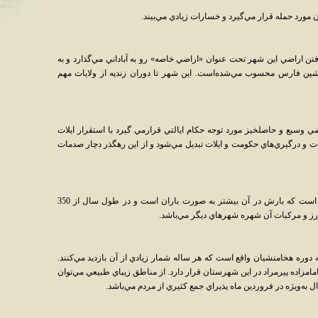
ن مورد حمله قرار مي‌گيرد و خسارات زيادي مي‌بيند.
تن اراضي اين شهر تحت عنوان «اراضي خاصه» رو به آباداني مي‌گذارد و به
رنشين فارس محسوب مي‌شده‌است. اين شهر تا دوران زنديه از ولايات مهم
ي وسيع و حاصلخيز مورد توجه حکام ايالتي قرارمي گيرد با استقرار ايلات
 و درگيري‌هاي حکومت و ايلات تبديل مي‌شود و از اين رهگذر دچار صدمات
شهرستان داراب از نظر آب وهوايي گرمسيري است که بارش در آن بيشتر به صورت باران است و در طول سال از 350
ورز و مرکبات آن شهره شهرهاي ديگر مي‌باشد.
 دوره هخامنشيان واقع است که هر ساله شمار زيادي از آن بازديد مي‌کنند.
مامزاده پيرمراد در اين شهرستان قرار دارد. از مناطق زيباي طبيعي مي‌توان
 به‌ويژه در فروردين ماه پذيراي جمع کثيري از مردم مي‌باشد.