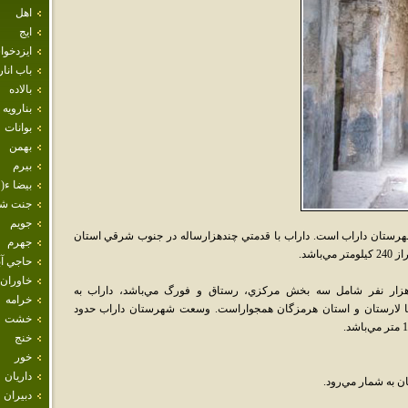
اهل
ايج
ايزدخو
باب انار
بالاده
بنارويه
بوانات
بهمن
بيرم
بيضا ء( 
جنت ش
جويم
رستان داراب است. داراب با قدمتي چندهزارساله در جنوب شرقي استان
جهرم
اشد.
حاجي آب
خاوران
هزار نفر شامل سه بخش مرکزي، رستاق و فورگ مي‌باشد، داراب به
خرامه
سا لارستان و استان هرمزگان همجواراست. وسعت شهرستان داراب حدود
خشت
خنج
خور
داريان
ن به شمار مي‌رود.
دبيران