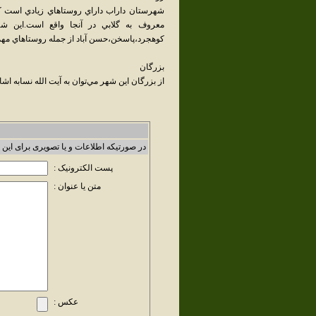
شهرستان داراب داراي روستاهاي زيادي است که 
معروف به گلابي در آنجا واقع است.اين ش
كوهجرد،پاسخن،حسن آباد از جمله روستاهاي مهم ت
بزرگان
از بزرگان اين شهر مي‌توان به آيت الله نسابه اشا
در صورتیکه اطلاعات و یا تصویری برای این 
پست الکترونیک :
متن یا عنوان :
عکس :