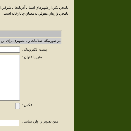
يامچي يکي از شهرهاي استان آذربايجان شرقي 
يامچي واژه‌اي مغولي به معناي چاپارخانه است.
در صورتیکه اطلاعات و یا تصویری برای این 
پست الکترونیک :
متن یا عنوان :
عکس :
متن تصویر را وارد نمایید :