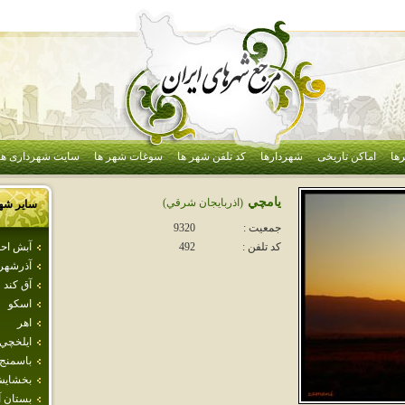
ها
اماکن تاریخی
شهردارها
کد تلفن شهر ها
سوغات شهر ها
سایت شهرداری ها
يامچي
(اذربايجان شرقي)
سایر شه
جمعیت :
9320
آبش اح
کد تلفن :
492
آذرشهر
آق كند
اسكو
اهر
ايلخچي
باسمنج
بخشاي
بستان آب