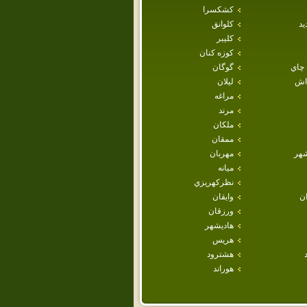
كشكسرا
يد
كلوانق
كليبر
كوزه كنان
 چاي
گوگان
داش
ليلان
مراغه
مرند
ملكان
ممقان
هر
مهربان
ميانه
نظركهريزي
ان
وايقان
ورزقان
هاديشهر
هريس
هشترود
هوراند