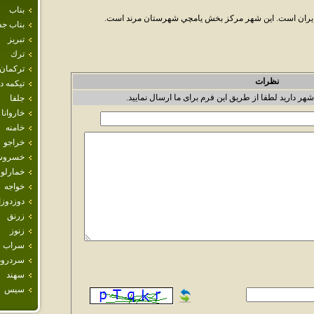
بناب
ايران است. اين شهر مرکز بخش يامچي شهرستان مرند است.
بناب جد
تبريز
ترك
تركمان
نظرات
تيكمه 
شهر دارید لطفا از طریق این فرم برای ما ارسال نمایید.
جلفا
خاروانا
خامنه
خراجو
خسروش
خمارلو
خواجه
دوزدوز
زرنق
زنوز
سراب
سردرود
سهند
سيس