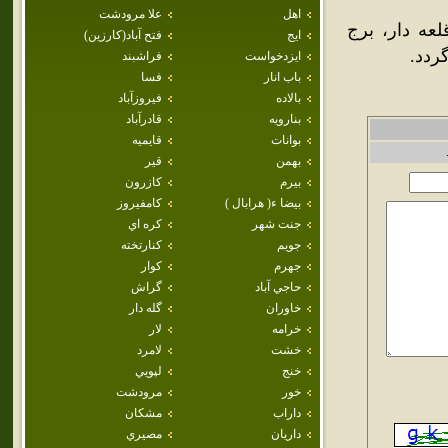
اهل
علا مرودشت
لعه دار، برج
ايج
فتح آباد(كارزين)
ردد.
ايزدخواست
فراشبند
باب انار
فسا
بالاده
فيروزآباد
بنارويه
قادرآباد
بوانات
قايميه
بهمن
قير
بيرم
كازرون
بيضا ء( هرابال )
كامفيروز
جنت شهر
كره اي
جويم
كنارتخته
جهرم
كوار
حاجي آباد
گراش
خاوران
گله دار
خرامه
لار
خشت
لامرد
خنج
لپويي
خور
مرودشت
داراب
مشكان
داريان
مصيري