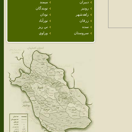
دبيران
ميمند
رونيز
نوبندگان
زاهدشهر
نودان
زرقان
نورآباد
سده
ني ريز
سروستان
وراوي