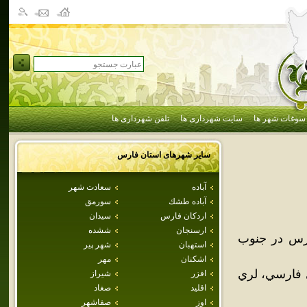
سوغات شهر ها
سایت شهرداری ها
تلفن شهرداری ها
سایر شهرهای استان
فارس
آباده
سعادت شهر
آباده طشك
سورمق
اردكان فارس
سيدان
ارسنجان
ششده
رس در جنوب
استهبان
شهر پير
اشكنان
مهر
انهاي فارسي، لري
افزر
شيراز
اقليد
صغاد
اوز
صفاشهر