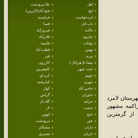
اهل
علا مرودشت
ايج
فتح آباد(كارزين)
ايزدخواست
فراشبند
باب انار
فسا
بالاده
فيروزآباد
بنارويه
قادرآباد
بوانات
قايميه
بهمن
قطب آباد
بيرم
قير
بيضا ء( هرابال )
كازرون
جنت شهر
كامفيروز
جويم
كره اي
جهرم
كنارتخته
حاجي آباد
كوار
خاوران
گراش
رستان لامرد
خرامه
گله دار
اکمه مشهور
خشت
لار
 تابستان يکي از گرمترين
خنج
لپويي
خور
مرودشت
داراب
مشكان
داريان
مصيري