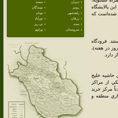
مراه عسلويه،
دبيران
ميمند
اين پالايشگاه
رونيز
نوبندگان
ث شده‌است که
زاهدشهر
نودان
زرقان
نورآباد
سده
ني ريز
سروستان
وراوي
ند. فرودگاه
ان (يک روز در هفته)،
 دارد.
 حاشيه خليج
ي از مراکز
ً مرکز خريد
ازي منطقه و