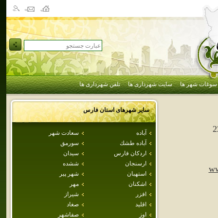
سوغات شهر ها
سایت شهرداری ها
تلفن شهرداری ها
سایر شهرهای استان
فارس
2
آباده
سعادت شهر
آباده طشك
سورمق
اردكان فارس
سيدان
ارسنجان
ششده
ww
استهبان
شهر پير
اشكنان
مهر
افزر
شيراز
اقليد
صغاد
اوز
صفاشهر