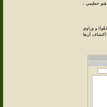
هنو خطيمي ،
هُوا) و وراوي
اکتشاف آن‌ها