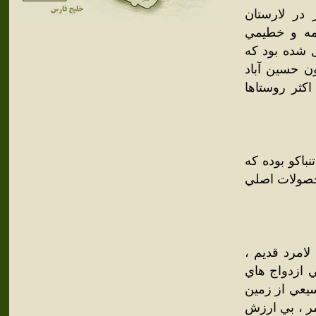
 در لارستان
کمه و خطيمي
 شده بود که
 حسين آباد
کثر روستاها
اکو بوده که
صولات اصلي
لامرد قديم ،
 ازدواج هاي
يعي از زمين
مر ، بي ارزش