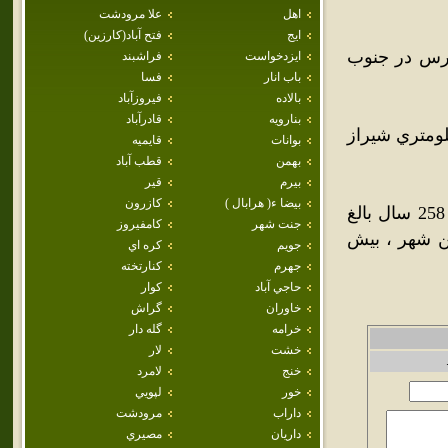
اهل
علا مرودشت
ايج
فتح آباد(كارزين)
رس در جنوب
ايزدخواست
فراشبند
باب انار
فسا
بالاده
فيروزآباد
بنارويه
قادرآباد
صله 303 کيلومتري يزد، 307 کيلومتري کرمان و 305 کيلومتري شيراز
بوانات
قايميه
بهمن
قطب آباد
بيرم
قير
بيضا ء( هرابال )
كازرون
شهر مشکان ابتدا مسکانات نام داشته و سابقه تاريخي آن به حدود 258 سال بالغ
جنت شهر
كامفيروز
ر اين شهر ، بيش
جويم
كره اي
جهرم
كنارتخته
حاجي آباد
كوار
خاوران
گراش
خرامه
گله دار
خشت
لار
خنج
لامرد
خور
لپويي
داراب
مرودشت
داريان
مصيري