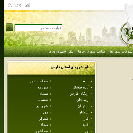
سوغات شهر ها
سایت شهرداری ها
تلفن شهرداری ها
سایر شهرهای استان
فارس
آباده
سعادت شهر
آباده طشك
سورمق
اردكان فارس
سيدان
ارسنجان
ششده
استهبان
شهر پير
اشكنان
مهر
افزر
شيراز
اقليد
صغاد
اوز
صفاشهر