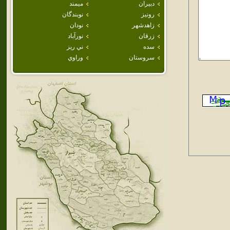
دبيران
ميمند
رونيز
نوبندگان
زاهدشهر
نودان
زرقان
نورآباد
سده
ني ريز
سروستان
وراوي