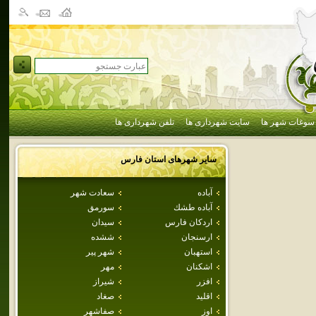
سوغات شهر ها
سایت شهرداری ها
تلفن شهرداری ها
سایر شهرهای استان
فارس
آباده
سعادت شهر
آباده طشك
سورمق
اردكان فارس
سيدان
ارسنجان
ششده
استهبان
شهر پير
اشكنان
مهر
افزر
شيراز
اقليد
صغاد
اوز
صفاشهر