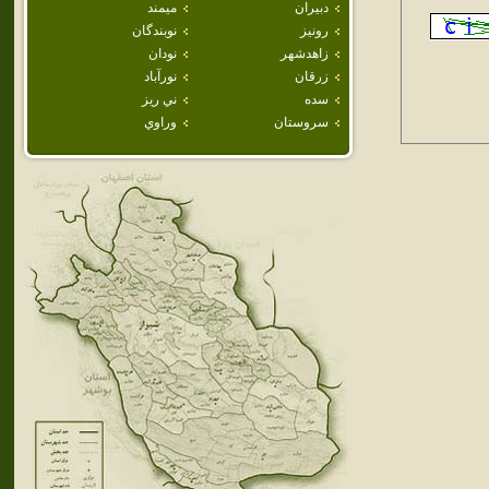
دبيران
ميمند
رونيز
نوبندگان
زاهدشهر
نودان
زرقان
نورآباد
سده
ني ريز
سروستان
وراوي