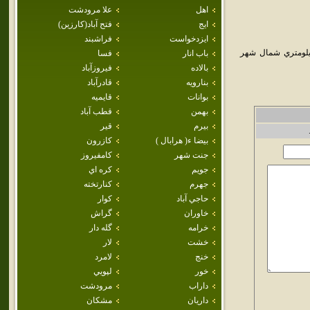
اهل
علا مرودشت
ايج
فتح آباد(كارزين)
ايزدخواست
فراشبند
است در استان فارس در جنوب ايران و مرکز شهرستان رستم است که در 18 کيلومتري شمال شهر
باب انار
فسا
بالاده
فيروزآباد
بنارويه
قادرآباد
بوانات
قايميه
بهمن
قطب آباد
بيرم
قير
بيضا ء( هرابال )
كازرون
جنت شهر
كامفيروز
جويم
كره اي
جهرم
كنارتخته
حاجي آباد
كوار
خاوران
گراش
خرامه
گله دار
خشت
لار
خنج
لامرد
خور
لپويي
داراب
مرودشت
داريان
مشكان