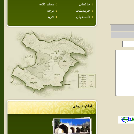
خاكعلي
معلم كلايه
خرمدشت
نرجه
دانسفهان
فريد
اماکن تاریخی