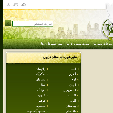
سوغات شهر ها
سایت شهرداری ها
تلفن شهرداری ها
سایر شهرهای استان
قزوين
آبيك
رازميان
آبگرم
سگزآباد
آوج
سيردان
ارداق
شال
اسفرورين
ضيا آباد
اقباليه
قزوين
الوند
كوهين
بيدستان
محمديه
تاكستان
محمودآبادنمونه