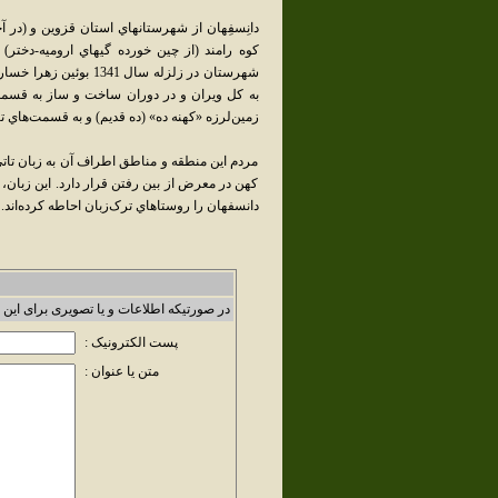
دانِسفِهان از شهرستانهاي استان قزوين و (در آ
شهرستان در زلزله سال
به کل ويران و در دوران ساخت و ساز به قسمت‌ه
زمين‌لرزه «کهنه ده» (ده قديم) و به قسمت‌هاي تا
مردم اين منطقه و مناطق اطراف آن به زبان تاتي
کهن در معرض از بين رفتن قرار دارد. اين زبان، 
دانسفهان را روستاهاي ترک‌زبان احاطه کرده‌اند.
در صورتیکه اطلاعات و یا تصویری برای این 
پست الکترونیک :
متن یا عنوان :