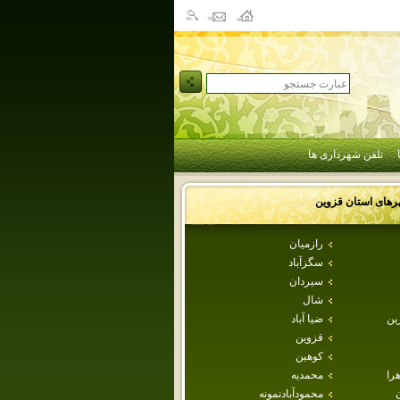
تلفن شهرداری ها
رهای استان
قزوين
رازميان
سگزآباد
سيردان
شال
ين
ضيا آباد
قزوين
كوهين
هرا
محمديه
محمودآبادنمونه