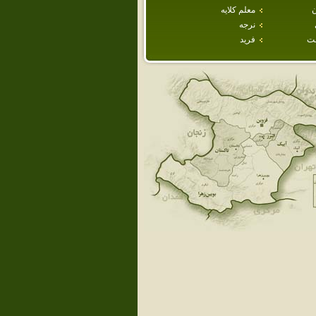
ن
معلم كلايه
نرجه
ت
فريد