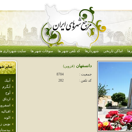
ها
اماکن تاریخی
شهردارها
کد تلفن شهر ها
سوغات شهر ها
سایت شهرداری ها
دانسفهان
(قزوين)
سایر شه
جمعیت :
8704
آبيك
کد تلفن :
282
آبگرم
آوج
ارداق
اسفرور
اقباليه
الوند
بويين ز
بيدستان