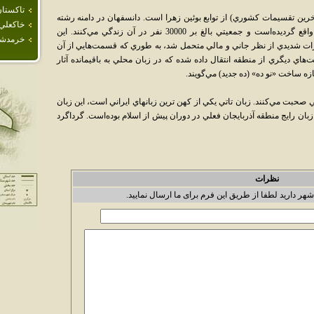
تاكستا
خرين تقسيمات کشوري) از توابع بوئين زهرا است. دانسفهان در دامنه رشته
خاكعلي
کوه رامند (از چين خورده گيهاي اروميه-دختر) واقع گرديده‌است و جمعيتي بالغ بر 30000 نفر در آن زندگي مي‌کنند. اين
خرمدش
 1341 بوئين زهرا خسارات شديدي از نظر جاني و مالي متحمل شد، به طوري که قسمت‌هايي از آن
اي ديگري از منطقه انتقال داده شده که در زبان محلي به باقيمانده آثار
زه ساخت «نو ده» (ده جديد) مي‌گويند.
 صحبت مي‌کنند. زبان تاتي يکي از کهن ترين زبانهاي ايراني است، اين زبان
زبان رايج منطقه آذربايجان فعلي در دوران پيش از اسلام بوده‌است. گرداگرد
نظرات
شهر دارید لطفا از طریق این فرم برای ما ارسال نمایید.