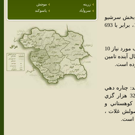
زرينه
موچش
سروآباد
ياسوكند
ر بخش سرشيو
شهرستان مريوان قرار گرفته است. جمعيت اين شهر در سال 1385، برابر با 693
سدي به نام سد گاران در پيرامون چناره در دست ساخت است که آب مورد نياز 10
 زمين‌هاي کشاورزي و آب آشاميدني مريوان را تا 30 سال آينده تامين
ده است.
د: چناره دهي
است از دهستان سرشيو بخش مريوان شهرستان سنندج که در 32 هزار گزي
ع است. کوهستاني و
. محصولش غلات ،
 است.