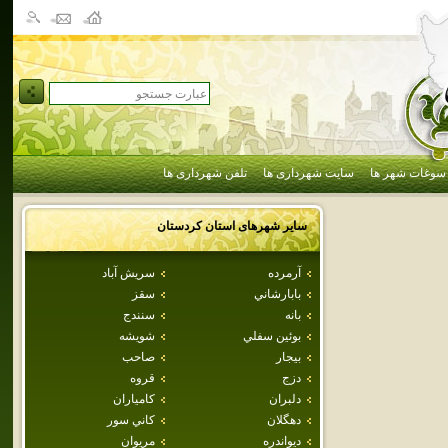
سوغات شهر ها
سایت شهرداری ها
تلفن شهرداری ها
سایر شهرهای استان
كردستان
آرمرده
سريش آباد
بابارشاني
سقز
بانه
سنندج
بوئين سفلي
شويشه
بيجار
صاحب
دزج
قروه
دلبران
كامياران
دهگلان
كاني سور
ديواندره
مريوان