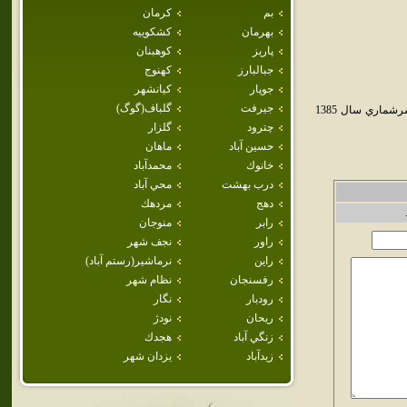
بم
كرمان
بهرمان
كشكوييه
پاريز
كوهبنان
جبالبارز
كهنوج
جوپار
كيانشهر
جيرفت
گلباف(گوگ)
زرند از شهرهاي استان کرمان است.اين شهر مرکز شهرستان زرند است.جمعيت شهر زرند بنا بر سرشماري سال 1385
چترود
گلزار
حسين آباد
ماهان
خانوك
محمدآباد
درب بهشت
محي آباد
دهج
مردهك
رابر
منوجان
راور
نجف شهر
راين
نرماشير(رستم آباد)
رفسنجان
نظام شهر
رودبار
نگار
ريحان
نودژ
زنگي آباد
هجدك
زيدآباد
يزدان شهر