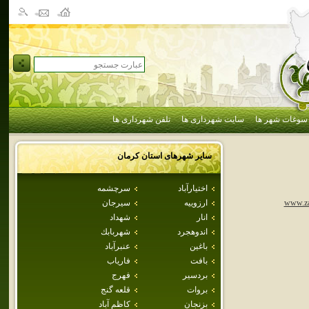
سوغات شهر ها
سایت شهرداری ها
تلفن شهرداری ها
سایر شهرهای استان
كرمان
اختيارآباد
سرچشمه
ارزوييه
سيرجان
www.za
انار
شهداد
اندوهجرد
شهربابك
باغين
عنبرآباد
بافت
فارياب
بردسير
فهرج
بروات
قلعه گنج
بزنجان
كاظم آباد