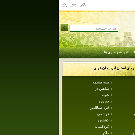
تلفن شهرداری ها
رهای استان
اذربايجان غربي
سيه چشمه
شاهين دژ
شوط
فيرورق
قره ضياالدين
قوشچي
كشاورز
گردکشانه
ر
ماكو