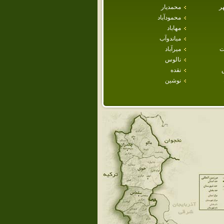
ر
محمديار
محمودآباد
مهاباد
مياندوآب
ت
ميرآباد
نالوس
نقده
نوشين