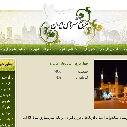
ها
اماکن تاریخی
شهردارها
کد تلفن شهر ها
سوغات شهر ها
سایت شهرداری ها
چهاربرج
(اذربايجان غربي)
سایر شه
جمعیت :
7955
آواجيق
کد تلفن :
482
اروميه
اشنويه
ايواغلي
باروق
بازرگان
بوكان
چهاربرج شهري است در بخش مرحمت‌آباد شهرستان مياندوآب استان آذربايجان غربي ايران. بر پايه سرشماري سال 1385،
پلدشت
پيرانشه