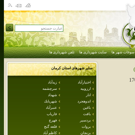
سوغات شهر ها
سایت شهرداری ها
تلفن شهرداری ها
سایر شهرهای استان
كرمان
17
اختيارآباد
زيدآباد
ارزوييه
سرچشمه
انار
شهداد
اندوهجرد
شهربابك
باغين
عنبرآباد
بافت
فارياب
بردسير
فهرج
بروات
قلعه گنج
بزنجان
كاظم آباد