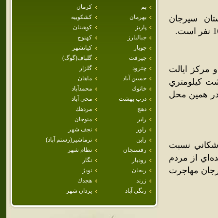
بم
كرمان
ان سيرجان
بهرمان
كشكوييه
پاريز
كوهبنان
جبالبارز
كهنوج
جوپار
كيانشهر
جيرفت
گلباف(گوگ)
و مرکز ايالت
چترود
گلزار
حسين آباد
ماهان
شت کيلومتري
خانوك
محمدآباد
 در همين محل
درب بهشت
محي آباد
دهج
مردهك
رابر
منوجان
راور
نجف شهر
راين
نرماشير(رستم آباد)
اشکاني نسبت
رفسنجان
نظام شهر
ه‌اي از مردم
رودبار
نگار
رجان مهاجرت
ريحان
نودژ
زرند
هجدك
زنگي آباد
يزدان شهر