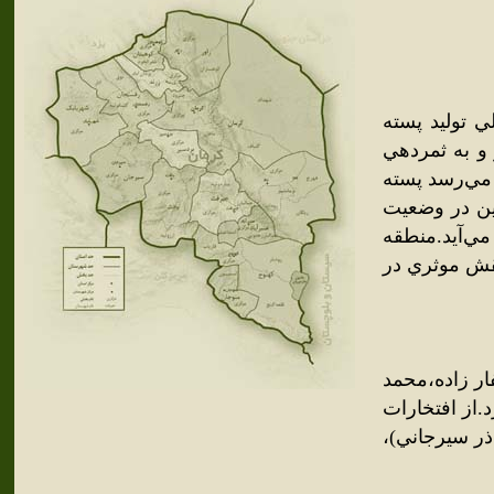
 توليد پسته
و به ثمردهي
 مي‌رسد پسته
ين در وضعيت
مي‌آيد.منطقه
نقش موثري در
ار زاده،محمد
.از افتخارات
ر سيرجاني)،