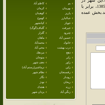
اين شهر در
بم
كاظم آباد
شهرستان رفسنجان قرار گرفته است. جمعيت اين شهر در سال 1385، برابر با
بهرمان
كرمان
شد.بخش عمده
پاريز
كوهبنان
جبالبارز
كهنوج
جوپار
كيانشهر
جيرفت
گلباف(گوگ)
چترود
گلزار
حسين آباد
ماهان
خانوك
محمدآباد
درب بهشت
محي آباد
دهج
مردهك
رابر
منوجان
راور
نجف شهر
راين
نرماشير(رستم آباد)
رفسنجان
نظام شهر
رودبار
نگار
ريحان
نودژ
زرند
هجدك
زنگي آباد
يزدان شهر