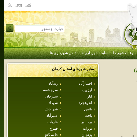
سوغات شهر ها
سایت شهرداری ها
تلفن شهرداری ها
سایر شهرهای استان
كرمان
)
اختيارآباد
زيدآباد
ارزوييه
سرچشمه
انار
سيرجان
اندوهجرد
شهداد
باغين
شهربابك
بافت
عنبرآباد
بردسير
فارياب
بروات
فهرج
بزنجان
قلعه گنج