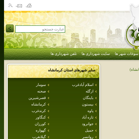
سوغات شهر ها
سایت شهرداری ها
تلفن شهرداری ها
نشاه)
سایر شهرهای استان
كرمانشاه
اسلام آبادغرب
سومار
ازگله
صحنه
باينگان
قصرشيرين
بيستون
كرمانشاه
پاوه
كرندغرب
تازه آباد
كنگاور
جوانرود
كورزان
حميل
گهواره
روانسر
گيلانغرب