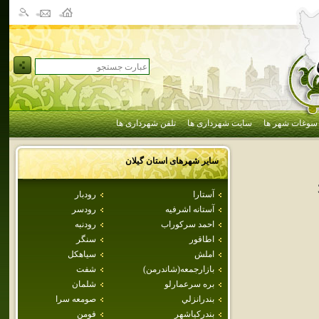
سوغات شهر ها
سایت شهرداری ها
تلفن شهرداری ها
سایر شهرهای استان
گيلان
آستارا
رودبار
آستانه اشرفيه
رودسر
احمد سركوراب
رودنبه
اطاقور
سنگر
املش
سياهكل
بازارجمعه(شاندرمن)
شفت
بره سرعمارلو
شلمان
بندرانزلي
صومعه سرا
بندركياشهر
فومن