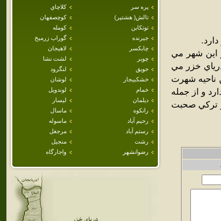
پره سر
كلاچاي
تالش( هشتپر)
كوچصفهان
توتكابن
كومله
جيرنده
گوراب زرميخ
چابكسر
لاهيجان
ز اين شهر مي
چوبر
لشت نشا
درياي خزر مي
حويق
لنگرود
ن ناحيه شهرت
خشكبيجار
لوشان
خمام
لوندويل
رد و از جمله
ديلمان
ليسار
 و ترکي صحبت
رانكوه
ماسال
رحيم آباد
ماسوله
رستم آباد
مرجغل
رشت
منجيل
رضوانشهر
واجارگاه