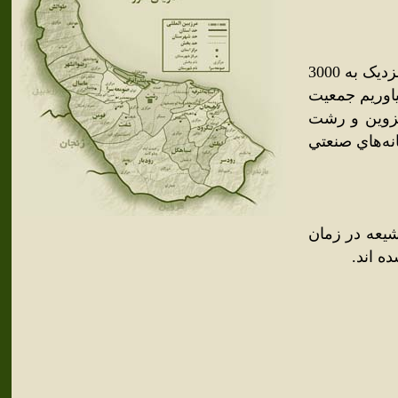
بره سر ترکيبي از اقوام مختلف مي‌باشد.ديلمي هاو کردها. بر ه سر نزديک به 3000
ياوريم جمعيت
قزوين و رشت
نه‌هاي صنعتي
شيعه در زمان
ه اند.