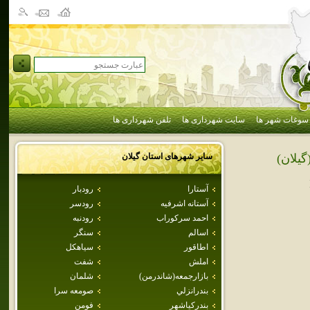
سوغات شهر ها
سایت شهرداری ها
تلفن شهرداری ها
سایر شهرهای استان
گيلان
گيلان)
آستارا
رودبار
آستانه اشرفيه
رودسر
احمد سركوراب
رودنبه
اسالم
سنگر
اطاقور
سياهكل
املش
شفت
بازارجمعه(شاندرمن)
شلمان
بندرانزلي
صومعه سرا
بندركياشهر
فومن