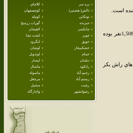
پره سر
كلاچاي
شده است.
تالش( هشتپر)
كوچصفهان
توتكابن
كومله
جيرنده
گوراب زرميخ
چابكسر
لاهيجان
براساس سرشماري سال 1385جمعيت بره‌سر (446خانوار) برابر با 1,508نفر بوده
چوبر
لشت نشا
حويق
لنگرود
خشكبيجار
لوشان
خمام
لوندويل
ديلمان
ليسار
هاي راش بکر
رانكوه
ماسال
رحيم آباد
ماسوله
رستم آباد
مرجغل
رشت
منجيل
رضوانشهر
واجارگاه