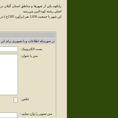
رانکوه يکي از شهرها و مناطق استان گيلان در
اصلي رشته کوه البرز مي‌رسد.
اين شهر با جمعيت 2,650 نفر (برآورد 1383خ.) در بخش رانکوه شهرستان املش قرار دارد.
در صورتیکه اطلاعات و یا تصویری برای این 
پست الکترونیک :
متن یا عنوان :
عکس :
متن تصویر را وارد نمایید :