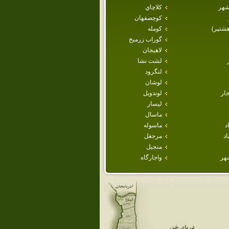
شهر
كلاچاي
كوچصفهان
هشتپر)
كومله
گوراب زرميخ
لاهيجان
لشت نشا
لنگرود
لوشان
ار
لوندويل
ليسار
ماسال
د
ماسوله
اد
مرجغل
منجيل
هر
واجارگاه