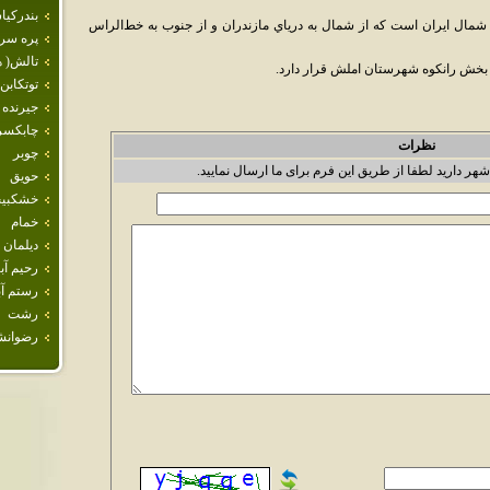
بندركيا
 شمال ايران است که از شمال به درياي مازندران و از جنوب به خط‌الراس
پره سر
تالش( 
توتكابن
جيرنده
چابكسر
نظرات
چوبر
شهر دارید لطفا از طریق این فرم برای ما ارسال نمایید.
حويق
خشكبيج
خمام
ديلمان
رحيم آبا
رستم آب
رشت
رضوانش