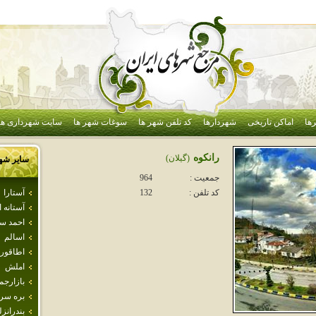
ها
اماکن تاریخی
شهردارها
کد تلفن شهر ها
سوغات شهر ها
سایت شهرداری ها
رانكوه
(گيلان)
سایر شه
جمعیت :
964
آستارا
کد تلفن :
132
آستانه 
احمد س
اسالم
اطاقور
املش
بازارجم
بره سر
بندرانز