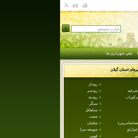
تلفن شهرداری ها
رهای استان
گيلان
رودبار
اشرفيه
رودسر
ركوراب
رودنبه
سنگر
سياهكل
شفت
عه(شاندرمن)
شلمان
عمارلو
صومعه سرا
لي
فومن