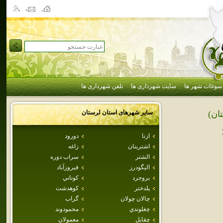
سوغات شهر ها
سایت شهرداری ها
تلفن شهرداری ها
سایر شهرهای استان
لرستان
ان)
ازنا
دورود
اشترينان
زاغه
الشتر
سراب دوره
اليگودرز
فيروزآباد
بروجرد
كوناني
پلدختر
كوهدشت
چالان چولان
گراب
چغلوندي
محمودوند
چقابل
معمولان