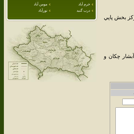
خرم آباد
مومن آباد
درب گنبد
نورآباد
کز بخش پاپي
بشار چکان و