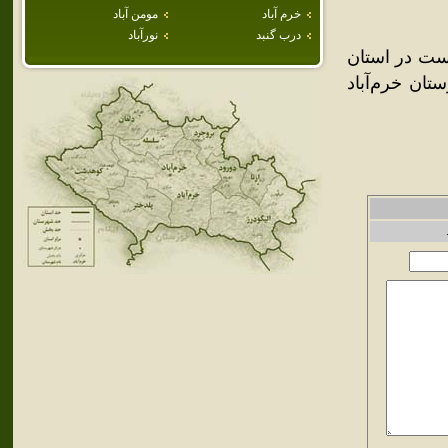
خرم آباد
مومن آباد
درب گنبد
نورآباد
هري است در استان
ان خرم‌آباد