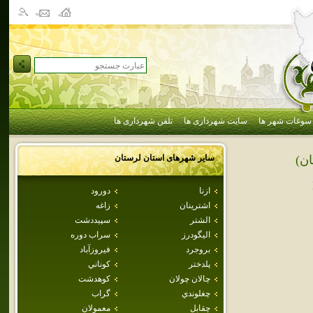
سوغات شهر ها
سایت شهرداری ها
تلفن شهرداری ها
سایر شهرهای استان
لرستان
ان)
ازنا
دورود
اشترينان
زاغه
الشتر
سپيددشت
اليگودرز
سراب دوره
بروجرد
فيروزآباد
پلدختر
كوناني
چالان چولان
كوهدشت
چغلوندي
گراب
چقابل
معمولان