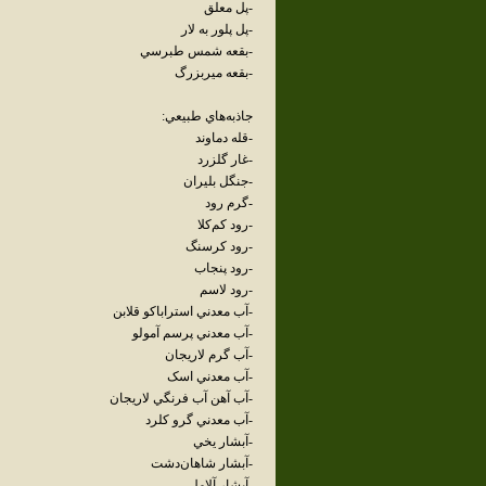
-پل معلق
-پل پلور به لار
-بقعه شمس طبرسي
-بقعه ميربزرگ
جاذبه‌هاي طبيعي:
-قله دماوند
-غار گلزرد
-جنگل بليران
-گرم رود
-رود کم‌کلا
-رود کرسنگ
-رود پنجاب
-رود لاسم
-آب معدني استراباکو قلابن
-آب معدني پرسم آمولو
-آب گرم لاريجان
-آب معدني اسک
-آب آهن آب فرنگي لاريجان
-آب معدني گرو کلرد
-آبشار يخي
-آبشار شاهان‌دشت
-آبشار آلامل