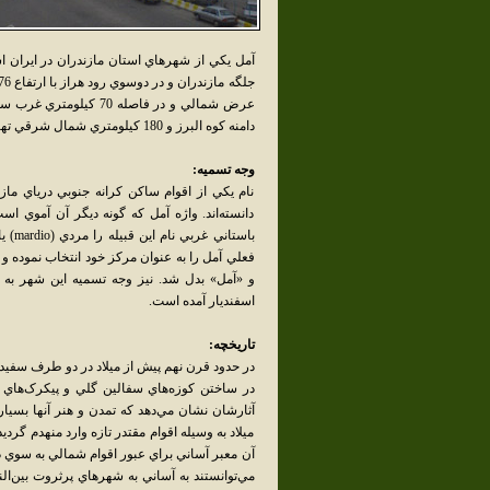
دامنه کوه البرز و 180 کيلومتري شمال شرقي تهران قرار دارد.
وجه تسميه:
نام يکي از اقوام ساکن کرانه جنوبي درياي مازن
دانسته‌اند. واژه آمل که گونه ديگر آن آموي است
فعلي آمل را به عنوان مرکز خود انتخاب نموده و نا
و «آمل» بدل شد. نيز وجه تسميه اين شهر به سب
اسفنديار آمده است.
تاريخچه:
در حدود قرن نهم پيش از ميلاد در دو طرف سفيدرو
در ساختن کوزه‌هاي سفالين گلي و پيکرک‌هاي گ
آثارشان نشان مي‌دهد که تمدن و هنر آنها بسيار
ميلاد به وسيله اقوام مقتدر تازه وارد منهدم گر
آن معبر آساني براي عبور اقوام شمالي به سوي در
مي‌توانستند به آساني به شهرهاي پرثروت بين‌ال