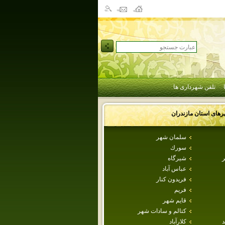
تلفن شهرداری ها
رهای استان
مازندران
سلمان شهر
سورك
ر
شيرگاه
عباس آباد
فريدون كنار
فريم
قايم شهر
كتالم و سادات شهر
د
كلارآباد