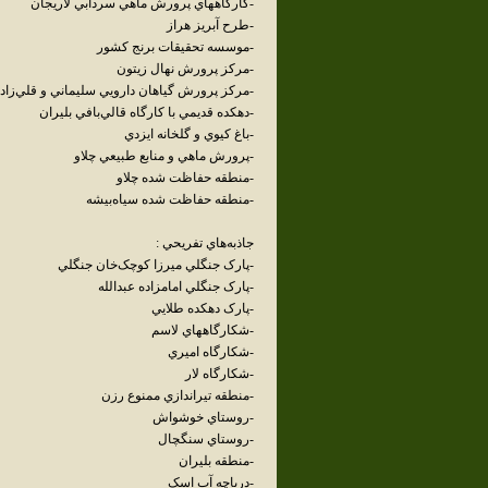
-کارگاههاي پرورش ماهي سردابي لاريجان
-طرح آبريز هراز
-موسسه تحقيقات برنج کشور
-مرکز پرورش نهال زيتون
-مرکز پرورش گياهان دارويي سليماني و قلي‌زاد
-دهکده قديمي با کارگاه قالي‌بافي بليران
-باغ کيوي و گلخانه ايزدي
-پرورش ماهي و منابع طبيعي چلاو
-منطقه حفاظت شده چلاو
-منطقه حفاظت شده سياه‌بيشه
جاذبه‌هاي تفريحي :
-پارک جنگلي ميرزا کوچک‌خان جنگلي
-پارک جنگلي امامزاده عبدالله
-پارک دهکده طلايي
-شکارگاههاي لاسم
-شکارگاه اميري
-شکارگاه لار
-منطقه تيراندازي ممنوع رزن
-روستاي خوشواش
-روستاي سنگچال
-منطقه بليران
-درياچه آب اسک