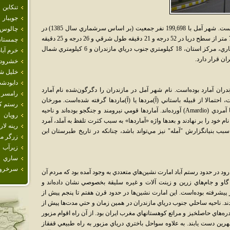
تنكابن
جويبار
آمل يکي از شهرهاي استان مازندران در ايران است. شهر آمل با 199,698 نفر جمعيت (بر اساس سرشماري سال 1385) در
چالوس
جلگه مازندران و در دوسوي رود هراز با ارتفاع 76 متر از سطح دريا در 52 درجه و 21 دقيقه طول شرقي و 26 درجه و 25 دقيقه
چمستا
عرض شمالي و در فاصله 70 کيلومتري غرب ساري، مرکز استان، 18 کيلومتري جنوب درياي مازندران و 6 کيلومتري شمال
خرم آباد
خشرود
خليل ش
دابودش
دران آمارد بوده‌است. نام شهر آمل در مازندران را دگرگون‌شده نام آمارد
رامسر
، احتمالا از قبيله باستاني (آ)مردها يا (آ)ماردها گرفته شده‌است. مورخان
رستم كل
باستاني غربي نام اين قبيله را مردي (mardio) يا آمردي (Amardio) آورده‌اند. آماردها قومي نيرومند و جنگجو بوده‌اند و ناحيه
رويان
م خود را بر نهادند و بعدها واژه «آماردها» به سبب کثرت تلفظ به آملد، آمرد
رينه لار
ب بنيانگزارش "آمله" نيز مي‌تواند باشد، چنانکه در تاريخ طبرستان ابن
زرگر م
زيرآب
ساري
سرخرو
د در حدود رستم آباد امارت نشين‌هاي متعددي به وجود آمده بود که مردم آن
او و جام‌هاي زرين و زينت آلات و غيره سليقة بخصوصي نشان داده‌اند و
 پيشرفته بوده‌است. اين امارت نشين‌ها در حدود قرن هفتم تا پنجم پيش از
ديدند. ناحيه ساحلي جنوب درياي مازندران در همين زمان و حتي مدت‌ها پيش از
ه‌هاي حاصلخيز و مراتع کوهستانهاي مغرب ايران بود. از آن راه اقوام مزبور
نهرين دست يابند. به علاوه سواحل باختري درياي مزبور به راه طبيعي قفقاز