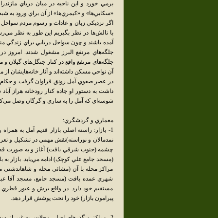
برمي خورد و اين ناحيه در ميان درياي مازندران 
«سکايي‌ها» و «کيمري‌ها» از آن براي ورود به شبه 
اگر نزديکي زبان و عادات و رسوم مردم سواحل جنو
با تالش‌ها در نظر بگيريم اين طور به نظر مي‌ر
آمده باشند و چون سواحل دريايي براي زندگي مناس
جلگه‌هاي مرتفع البرز مشغول شدند. امروز در ت
جلگه‌هاي مرتفع واقع در کنار جنگل‌هاي گيلان و م
آن نواحي مسکن داشته‌اند و آثار خانه‌هايشان از م
در عصر صفوي آمل رونق فراوان گرفت و حکام صف
داشت به دستور او جاده کنار رودخانه هراز آباد 
شوسه‌اي که آمل را به ساري و گرگان وصل مي‌کر
معماري و گردشگري:
1- بازار: راسته اصلي بازار قديم آمل به همرا
نمدمالان و نوراسته)نقش مهمي در تشکيل و تعريف 
چشمه (جنوب شرقي بافت) آغاز و به صورت قطر
(مسجد جامع علي کوچک) ادامه مي‌يابد. بازار به
مراکز محله با آن (مشائي محله و شاهاندشتي مح
شهري عمده بافت (مسجد جامع، مسجد آقا عب
مستقيم خود دارد. در واقع برش و عبور قطري 
پيرامون بازار) خود را تحت پوشش قرار دهد.
2- مراکز و گذرهاي اصلي محلات، به غير از س