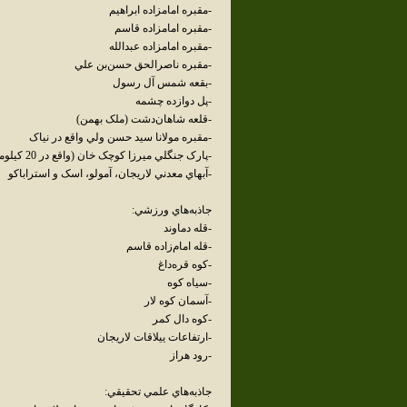
-مقبره امامزاده ابراهيم
-مقبره امامزاده قاسم
-مقبره امامزاده عبدالله
-مقبره ناصرالحق حسن‌بن علي
-بقعه شمس آل رسول
-پل دوازده چشمه
-قلعه شاهان‌دشت (ملک بهمن)
-مقبره مولانا سيد حسن ولي واقع در نياک
-پارک جنگلي ميرزا کوچک خان (واقع در 20 کيلومتري جاده هراز)
-آبهاي معدني لاريجان، آمولو، اسک و استراباکو
جاذبه‌هاي ورزشي:
-قله دماوند
-قله امام‌زاده قاسم
-کوه قره‌داغ
-سياه کوه
-آسمان کوه لار
-کوه دال کمر
-ارتفاعات ييلاقات لاريجان
-رود هراز
جاذبه‌هاي علمي تحقيقي: