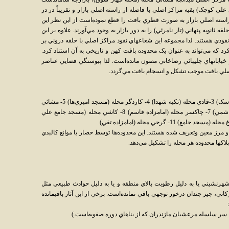
 کوچک) بقيه مراکز اصلي با فاصله از راسته اصلي بازار و تقريباً در در
ته اصلي بازار به صورت قطري بافت را قطع نموده‌است از اين نظر اين
 ثانويه پنهاني (تار نامرئي) را به دور بازار به وجود مي‌آورند. علاوه بر اين
فوذي هستند. لذا مجموعه اين شعاعهاي نفوذ مراکز اصلي با حلقه دروني بر
رد که مي‌تواند به عنوان يک محدوده بافت کهن و تاريخي به آن استناد کرد.
 خيابانهاي چليپائي رضاخاني مصون مانده‌است. لذا پيوستگي قضايي عناصر
صلي بافت موجب تشکل و انسجام بافت مي‌گردد.
1- نياکي محله (حسينيه ارشاد) 2-اسپه کلا(تکيه اسک) 3-قادي محله (تکيه شهدا) 4- کاردگر محله (مسجد اميري‌ها) 5- مشائي
محله (چهار سوق) 6- شاهاندشت محله (تکيه هاشمي) 7- چاکسر محله (امامزاده قاسم) 8- کاشي محله (مسجد جامع علي
 مرز معين وتعريف شده هستند. اين محدوده‌ها توسط حصار يا موانع کالبدي
لاکها محدوده هر محله را تشکيل مي‌دهد.
شهرنشيني يا به دليل رطوبت بالاي منطقه و يا به دليل حوادث طبيعي مثل
ني، چيز چندان درخور توجهي باقي نمانده‌است. برخي از اين آثار باقيمانده
سر سلسله مرعشيان مازندران که از بناهاي دوره صفويه‌است.)