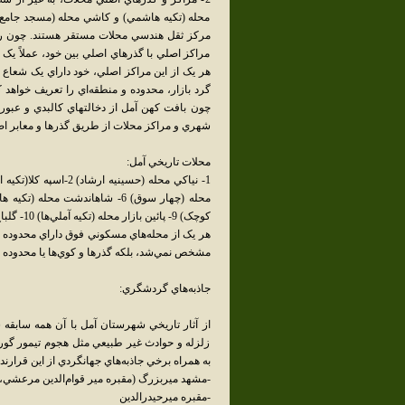
محله (تکيه هاشمي) و کاشي محله (مسجد جامع علي
مرکز ثقل هندسي محلات مستقر هستند. چون راس
مراکز اصلي با گذرهاي اصلي بين خود، عملاً يک حلقه
هر يک از اين مراکز اصلي، خود داراي يک شعاع ن
گرد بازار، محدوده و منطقه‌اي را تعريف خواهد ک
چون بافت کهن آمل از دخالتهاي کالبدي و عبور
شهري و مراکز محلات از طريق گذرها و معابر ا
محلات تاريخي آمل:
کوچک) 9- پائين بازار محله (تکيه آملي‌ها) 10- گلباغ محله (مسجد جامع) 11- گرجي محله (امامزاده تقي)
هر يک از محله‌هاي مسکوني فوق داراي محدوده و
مشخص نمي‌شد، بلکه گذرها و کوي‌ها يا محدوده پ
جاذبه‌هاي گردشگري:
از آثار تاريخي شهرستان آمل با آن همه سابقه 
زلزله و حوادث غير طبيعي مثل هجوم تيمور گورکا
به همراه برخي جاذبه‌هاي جهانگردي از اين قرارند:
-مشهد ميربزرگ (مقبره مير قوام‌الدين مرعشي، 
-مقبره ميرحيدرالدين