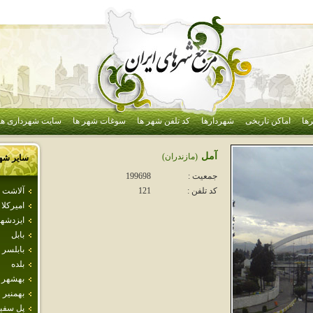
ها
اماکن تاریخی
شهردارها
کد تلفن شهر ها
سوغات شهر ها
سایت شهرداری ها
آمل
(مازندران)
سایر شه
جمعیت :
199698
آلاشت
کد تلفن :
121
اميركلا
ايزدشه
بابل
بابلسر
بلده
بهشهر
بهمنير
پل سفي