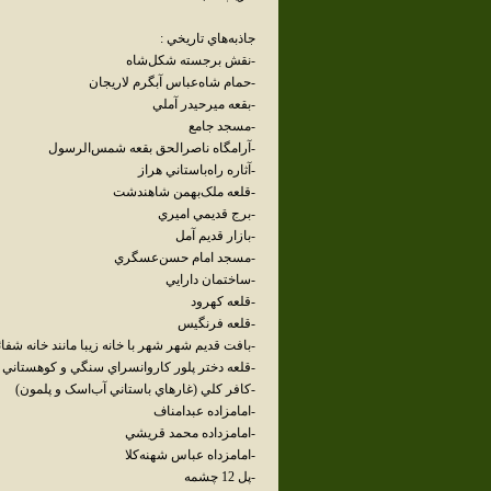
جاذبه‌هاي تاريخي :
-نقش برجسته شکل‌شاه
-حمام شاه‌عباس آبگرم لاريجان
-بقعه ميرحيدر آملي
-مسجد جامع
-آرامگاه ناصرالحق بقعه شمس‌الرسول
-آثاره راه‌باستاني هراز
-قلعه ملک‌بهمن شاهندشت
-برج قديمي اميري
-بازار قديم آمل
-مسجد امام حسن‌عسگري
-ساختمان دارايي
-قلعه کهرود
-قلعه فرنگيس
-بافت قديم شهر شهر با خانه زيبا مانند خانه شفا
-قلعه دختر پلور کاروانسراي سنگي و کوهستاني پ
-کافر کلي (غارهاي باستاني آب‌اسک و پلمون)
-امامزاده عبدامناف
-امامزداده محمد قريشي
-امامزداه عباس شهنه‌کلا
-پل 12 چشمه