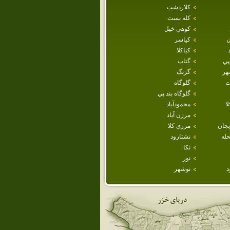
كلاردشت
كله بست
كوهي خيل
ن
كياسر
كياكلا
پي
گتاب
هر
گزنگ
ت
گلوگاه
گلوگاه بند پي
ا
محمودآباد
مرزن آباد
يجان
مرزي كلا
حله
نشتارود
نكا
نور
د
نوشهر