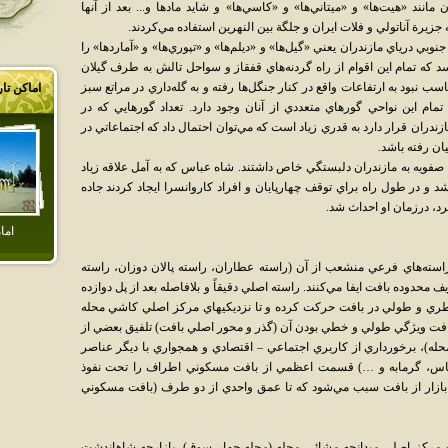
مانند «هيت‌ها» و «ميتاني‌ها» و «کاسي‌ها» و شايد مادها و... بعد از آنها
جزيرة آناتولي و فلات ايران و جلگة بين النهرين استفاده مي‌کردند.
بي درياي مازندران يعني «گيل‌ها» و «ديلم‌ها» و «تپوري‌ها» و «آماردها» را
سد که تمام اين اقوام از راه گردنه‌هاي قفقاز و سواحل تالش به طرف گيلان
ب نبود به ارتفاعات واقع در کنار جنگل‌ها رفته و به گله‌داري در مراتع سبز
اماکن تا
مام اين نواحي گورهاي متعددي از آنان وجود دارد. تعداد گورهايي که در
ازندران قرار دارد به قدري زياد است که مي‌توان احتمال داد که اجتماعاتي در
يان رفته باشد.
ويه به مازندران دلبستگي خاص داشتند. شاه عباس که به آمل علاقه زياد
شد و در طول راه براي توقف چهارپايان و افراد کاروانسرا ايجاد کردند جاده
د، درزمان او احداث شد.
اما
ه راسته‌هاي فرعي منشعب از آن (راسته عطاران، راسته پالان دوزان، راسته
محدوده بافت ايفا مي‌کنند. راسته اصلي دقيقاً و بلافاصله بعد از پل دوازده
ي و طولي در بافت حرکت کرده و تا نزديکيهاي مرکز اصلي کاشي محله
 بافت ويژگي طولي و خطي بودن آن (گذر و محور اصلي بافت) تلفيق بعضي از
له)، برخورداري از کاربري اجتماعي – اقتصادي و همجواري با ديگر عناصر
اس، گرمابه و …) قسمت اعظمي از بافت مسکوني اطراف را تحت نفوذ
بازار از بافت سبب مي‌شود که تا عمق واحدي از دو طرف (بافت مسکوني
ه مرکز اصلي ميدانچه مشائي محله (محله چهار سوق)، بازارچه شاهاندشت