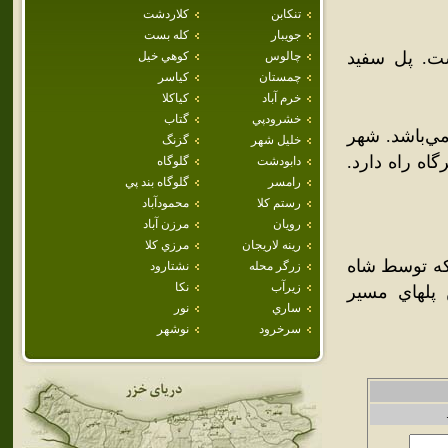
تنكابن
كلاردشت
جويبار
كله بست
ت. پل سفيد
چالوس
كوهي خيل
چمستان
كياسر
خرم آباد
كياكلا
خشرودپي
گتاب
ي‌باشد. شهر
خليل شهر
گزنگ
اه راه دارد.
دابودشت
گلوگاه
رامسر
گلوگاه بند پي
رستم كلا
محمودآباد
رويان
مرزن آباد
رينه لاريجان
مرزي كلا
 که توسط شاه
زرگر محله
نشتارود
زيرآب
نكا
پلهاي مسير
ساري
نور
سرخرود
نوشهر