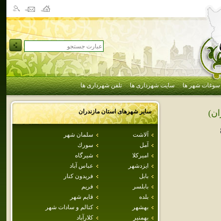
سوغات شهر ها
سایت شهرداری ها
تلفن شهرداری ها
سایر شهرهای استان
مازندران
ان)
آلاشت
سلمان شهر
آمل
سورك
اميركلا
شيرگاه
ايزدشهر
عباس آباد
بابل
فريدون كنار
بابلسر
فريم
بلده
قايم شهر
بهشهر
كتالم و سادات شهر
بهمنير
كلارآباد