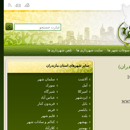
سوغات شهر ها
سایت شهرداری ها
تلفن شهرداری ها
سایر شهرهای استان
مازندران
دران)
1
آلاشت
سلمان شهر
آمل
سورك
اميركلا
شيرگاه
ايزدشهر
عباس آباد
www
بابل
فريدون كنار
بابلسر
فريم
بلده
قايم شهر
بهشهر
كتالم و سادات شهر
بهمنير
كلارآباد