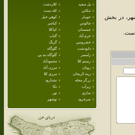
پل سفيد
كلاردشت
تنكابن
كله بست
شهر، در بخش
جويبار
كوهي خيل
چالوس
كياسر
چمستان
كياكلا
خرم آباد
گتاب
خشرودپي
گزنگ
دابودشت
گلوگاه
رامسر
گلوگاه بند پي
رستم كلا
محمودآباد
رويان
مرزن آباد
رينه لاريجان
مرزي كلا
زرگر محله
نشتارود
زيرآب
نكا
ساري
نور
سرخرود
نوشهر