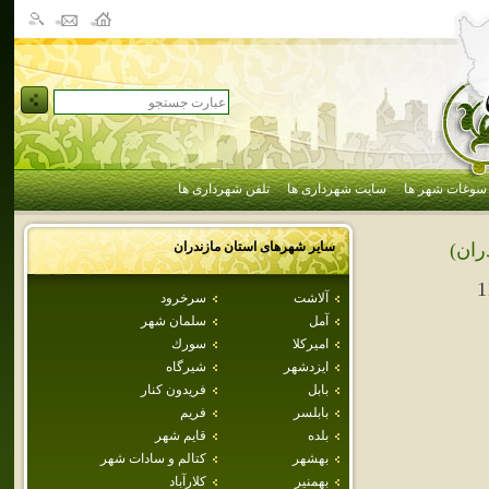
سوغات شهر ها
سایت شهرداری ها
تلفن شهرداری ها
سایر شهرهای استان
مازندران
ران)
1
آلاشت
سرخرود
آمل
سلمان شهر
اميركلا
سورك
ايزدشهر
شيرگاه
بابل
فريدون كنار
بابلسر
فريم
بلده
قايم شهر
بهشهر
كتالم و سادات شهر
بهمنير
كلارآباد