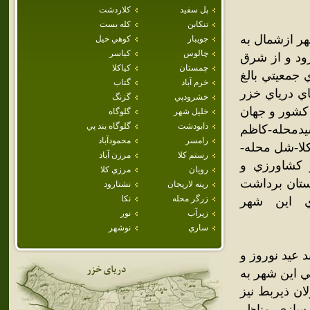
پل سفيد
كلاردشت
تنكابن
كله بست
ر ازشمال به
جويبار
كوهي خيل
چالوس
كياسر
ود و از شرق
چمستان
كياكلا
 جمعيتي بالغ
خرم آباد
گتاب
باي درياي خزر
خشرودپي
گزنگ
 کشور و جهان
خليل شهر
گلوگاه
دابودشت
گلوگاه بند پي
يدمحله-کاظم
رامسر
محمودآباد
کلا-شل محله-
رستم كلا
مرزن آباد
 کشاورزي و
رويان
مرزي كلا
ستان برداشت
رينه لاريجان
نشتارود
زرگر محله
نكا
ري اين شهر
زيرآب
نور
ساري
نوشهر
 عيد نوروز و
ي اين شهر به
ان ذيربط نيز
سازي مناظر