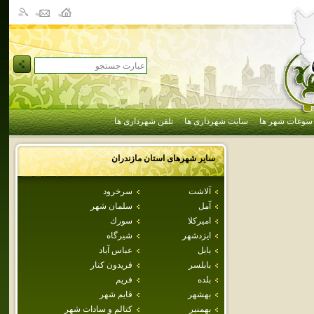
سوغات شهر ها
سایت شهرداری ها
تلفن شهرداری ها
سایر شهرهای استان
مازندران
آلاشت
سرخرود
آمل
سلمان شهر
اميركلا
سورك
ايزدشهر
شيرگاه
بابل
عباس آباد
بابلسر
فريدون كنار
بلده
فريم
بهشهر
قايم شهر
بهمنير
كتالم و سادات شهر