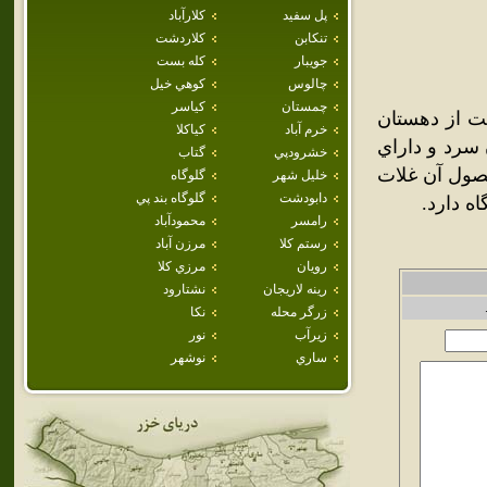
پل سفيد
كلارآباد
تنكابن
كلاردشت
جويبار
كله بست
چالوس
كوهي خيل
چمستان
كياسر
ت از دهستان
خرم آباد
كياكلا
ه. هواي آن سرد و داراي
خشرودپي
گتاب
حصول آن غلات
خليل شهر
گلوگاه
دابودشت
گلوگاه بند پي
ه دارد.
رامسر
محمودآباد
رستم كلا
مرزن آباد
رويان
مرزي كلا
رينه لاريجان
نشتارود
زرگر محله
نكا
زيرآب
نور
ساري
نوشهر