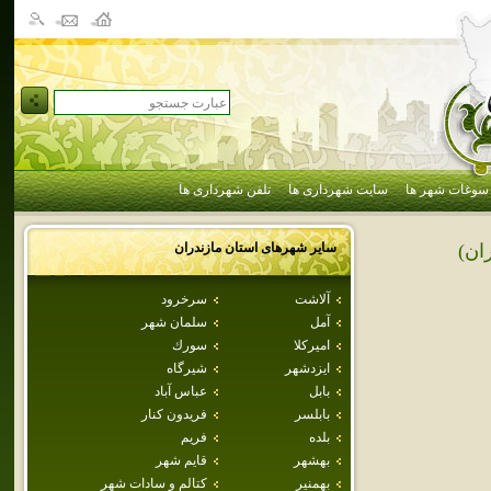
سوغات شهر ها
سایت شهرداری ها
تلفن شهرداری ها
سایر شهرهای استان
مازندران
ان)
آلاشت
سرخرود
آمل
سلمان شهر
اميركلا
سورك
ايزدشهر
شيرگاه
بابل
عباس آباد
بابلسر
فريدون كنار
بلده
فريم
بهشهر
قايم شهر
بهمنير
كتالم و سادات شهر