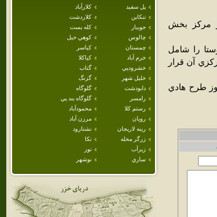
پل سفيد
كلارآباد
تنكابن
كلاردشت
هر مرکز بخش
جويبار
كله بست
چالوس
كوهي خيل
چمستان
كياسر
ر جنوب شهر بابل واقع شده‌است و بيش از 33 روستا را شامل
خرم آباد
كياكلا
رکزي آن قرار
خشرودپي
گتاب
خليل شهر
گزنگ
نوز طرح هادي
دابودشت
گلوگاه
رامسر
گلوگاه بند پي
رستم كلا
محمودآباد
رويان
مرزن آباد
رينه لاريجان
نشتارود
زرگر محله
نكا
زيرآب
نور
ساري
نوشهر