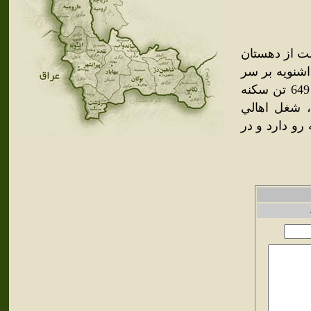
ست از دهستان
ي جنوب شرقي اشنويه بر سر
راه ارابه رو اشنويه . در دره سردسير با هوايي سالم واقع است و 649 تن سکنه
 شغل اهالي
رو دارد و در