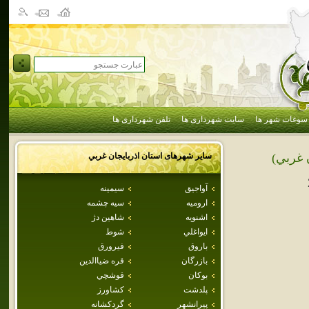
سوغات شهر ها
سایت شهرداری ها
تلفن شهرداری ها
سایر شهرهای استان
اذربايجان غربي
ن غربي)
آواجيق
سيمينه
اروميه
سيه چشمه
اشنويه
شاهين دژ
ايواغلي
شوط
باروق
فيرورق
بازرگان
قره ضياالدين
بوكان
قوشچي
پلدشت
كشاورز
پيرانشهر
گردکشانه