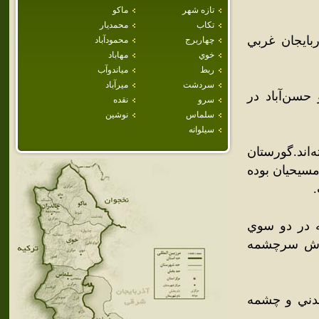
تازه شهر
ماكو
تكاب
محمديار
ايجان غربي
چهاربرج
محمودآباد
خوي
مهاباد
ربط
مياندوآب
سردشت
ميرآباد
 حسن‌آباد در
سرو
نقده
سلماس
نوشين
سيلوانه
ه‌اند.گورستان
مسيحيان بوده
.
ه در دو سوي
ي‌رش سرچشمه
آب معدني و چشمه