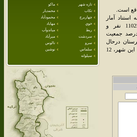
تازه شهر
ماكو
اقع است.
تكاب
محمديار
95 كيلومتر است. به استناد آمار
چهاربرج
محمودآباد
خوي
مهاباد
سرشماري نفوس ومسکن سال 1375 جمعيت شهرستان 110257 نفر و
ربط
مياندوآب
نوار بوده و در مجموع 65 درصد جمعيت شهري و 28 درصد جمعيت
سردشت
ميرآباد
هرستان درحال
سرو
نالوس
حاضر111357 نفراست.در دهه 1350 خورشيدي، از جمعيت آن زمان اين شهر، 12
سلماس
نوشين
سيلوانه