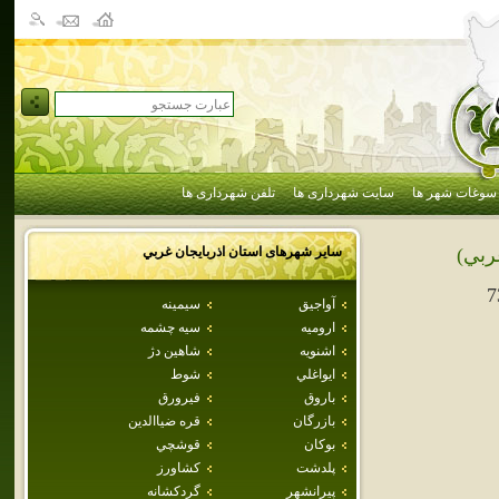
سوغات شهر ها
سایت شهرداری ها
تلفن شهرداری ها
سایر شهرهای استان
اذربايجان غربي
غربي)
7
آواجيق
سيمينه
اروميه
سيه چشمه
اشنويه
شاهين دژ
ايواغلي
شوط
باروق
فيرورق
بازرگان
قره ضياالدين
بوكان
قوشچي
پلدشت
كشاورز
پيرانشهر
گردکشانه