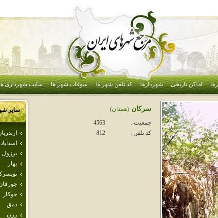
ها
اماکن تاریخی
شهردارها
کد تلفن شهر ها
سوغات شهر ها
سایت شهرداری ها
سركان
(همدان)
سایر شه
جمعیت :
4563
ازندريا
کد تلفن :
812
اسدآباد
برزول
بهار
تويسرك
جورقان
جوكار
دمق
رزن