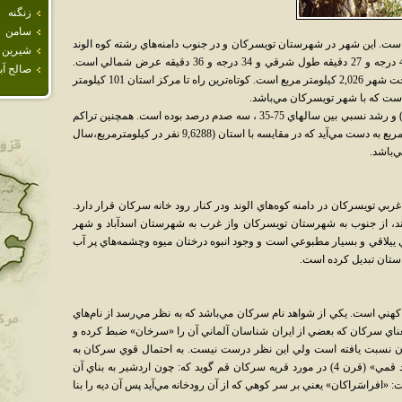
زنگنه
سامن
ست. اين شهر در شهرستان تويسركان و در جنوب دامنه‌هاي رشته كوه الوند
شيرين 
واقع شده است. مختصات جغرافيايي سركان 48 درجه و 27 دقيقه طول شرقي و 34 درجه و 36 دقيقه عرض شمالي است.
صالح آبا
ارتفاع متوسط آن از سطح دريا 2040 متر و مساحت شهر 2,026 كيلومتر مربع است. كوتاه‌ترين راه تا مركز استان 101 كيلومتر
جمعيت سركان تقريباً ثابت بوده (حدود 5400 نفر) و رشد نسبي بين سالهاي 75-35 ، سه صدم درصد بوده است. همچنين تراكم
نسبي جمعيت در سركان 7,2676 نفر در كيلومتر مربع به دست مي‌آيد كه در مقايسه با استان (9,6288 نفر در كيلومترمربع،سال
د 6 کيلومتري شمال غربي تويسرکان در دامنه کوه‌هاي الوند ودر کنار رود خانه سرکان قرار دارد.
، از جنوب به شهرستان تويسرکان واز غرب به شهرستان اسدآباد و شهر
ييلاقي و بسيار مطبوعي است و وجود انبوه درختان ميوه وچشمه‌هاي پر آب
ستان تبديل کرده است.
کهني است. يکي از شواهد نام سرکان مي‌باشد که به نظر مي‌رسد از نام‌هاي
 معناي سرکان که بعضي از ايران شناسان آلماني آن را «سرخان» ضبط کرده و
دان نسبت يافته است ولي اين نظر درست نيست. به احتمال قوي سرکان به
معناي بالاي کوه باشد چنان که «حسن ابن محمد قمي» (قرن 4) در مورد قريه سرکان قم گويد که: چون اردشير به بناي آن
: «افراسَراکان» يعني بر سر کوهي که از آن رودخانه مي‌آيد پس آن ديه را بنا