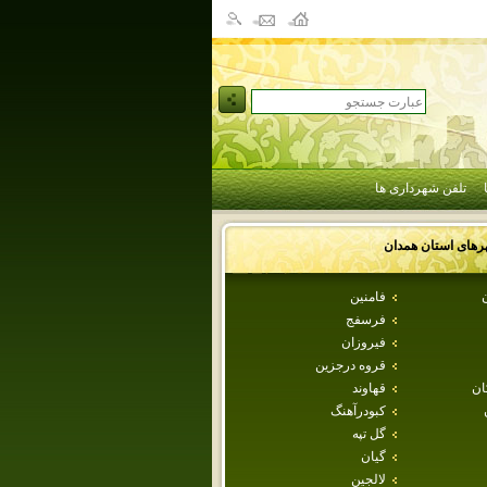
تلفن شهرداری ها
رهای استان
همدان
ن
فامنين
فرسفج
فيروزان
قروه درجزين
ان
قهاوند
كبودرآهنگ
گل تپه
گيان
لالجين