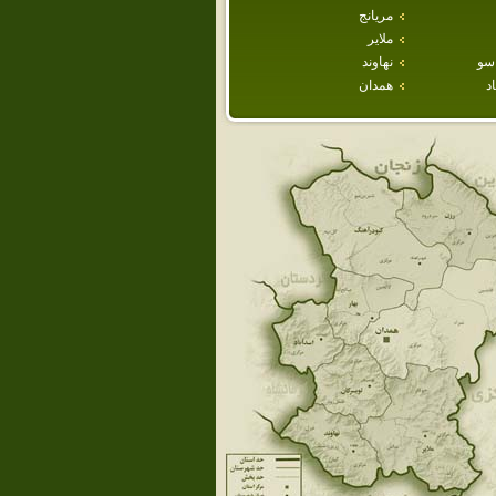
مريانج
ملاير
سو
نهاوند
د
همدان