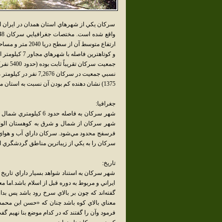
سركان يكي از شهرهاي استان همدان در ايران ا
و كوتاهترين فاصله با شهرهاي مجاور 7 كيلومتر است که با شهر تويسركان مي‌باشد.
1375) نشان دهنده كم بودن آن نسبت به استان مي‌باشد.
جغرافيا:
شهر سرکان به فاصله حدو
شهر سرکان از شمال و شرق به کوهستان الوند
فرسفج محدود مي‌شود. سرکان داراي آب و هواي 
سرکان را به يکي از زيباترين مناطق گردشگري ا
تاريخ:
شهر سرکان به استناد شواهد بسيار داراي تاريخ 
ايراني و مربوط به دوره قبل از اسلام باشد.اما
گفته‌اند که چون بر بالاي سرخ رود باشد پس ب
فرمود وآن را گفتند که در کدام موضع بنا نهيم گفت