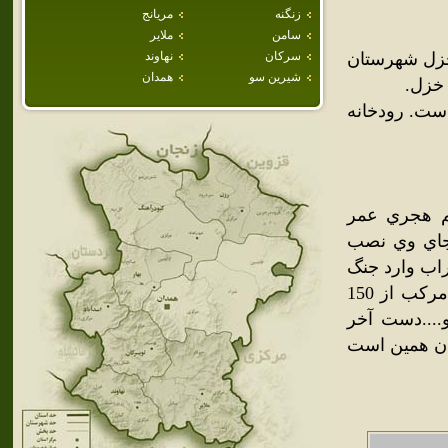
زنگنه
مريانج
سامن
ملاير
خزل شهرستان
سركان
نهاوند
شيرين سو
همدان
است. رودخانه
م هجري عمر
جاي وي نصب
راب وارد جنگ
شود از اين رو از همه جاهاي كشور كمك خواست و لشگري انبوه مركب از 150
....دست آخر
زان همين است