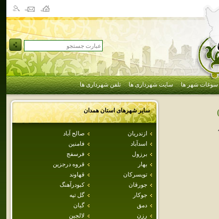
سوغات شهر ها
سایت شهرداری ها
تلفن شهرداری ها
سایر شهرهای استان
همدان
ازندريان
صالح آباد
اسدآباد
فامنين
برزول
فرسفج
بهار
قروه درجزين
تويسركان
قهاوند
جورقان
كبودرآهنگ
جوكار
گل تپه
دمق
گيان
رزن
لالجين