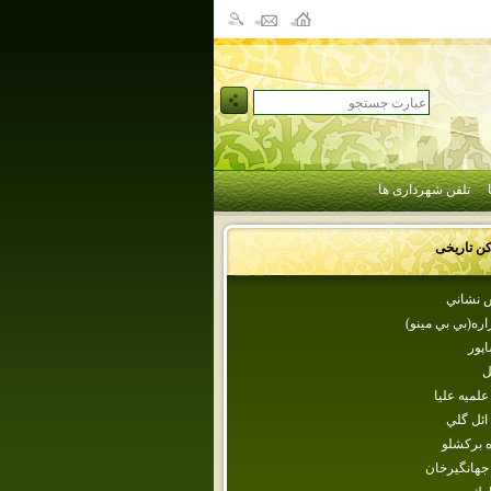
تلفن شهرداری ها
کن تاریخی
ش نشاني
اره(بي بي مينو)
پور
ل
لميه عليا
ائل گلي
ه بركشلو
جهانگيرخان‌