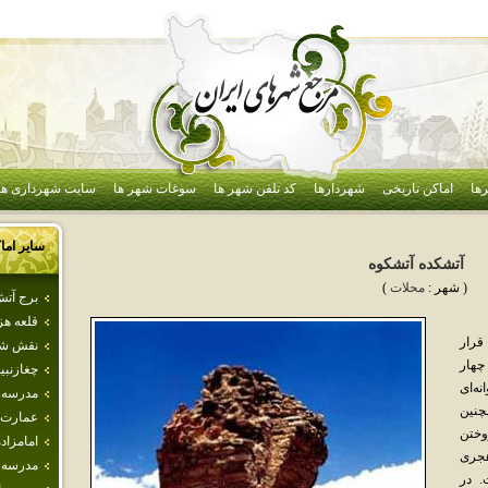
ها
اماکن تاریخی
شهردارها
کد تلفن شهر ها
سوغات شهر ها
سایت شهرداری ها
سایر اما
آتشكده‌ آتشكوه
( شهر :
محلات
)
برج آت
قلعه هز
قرار
نقش شا
چهار
چغازنبي
‌ای‌
مدرسه ع
نین‌
عمارت 
وختن‌
امامزاد
هجری‌
مدرسه‌ 
. در