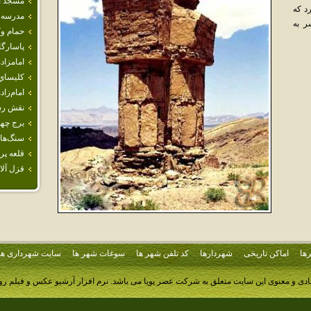
مسجد ا
د که‌
مدرسه 
 به‌
حمام و
پاسارگا
امامزاده
كليسا
امام‌زاده
نقش رس
برج‌ چهل
سنگ‌هاي
قلعه پر
قزل آلا
ها
اماکن تاریخی
شهردارها
کد تلفن شهر ها
سوغات شهر ها
سایت شهرداری ها
ادی و معنوی این سایت متعلق به شرکت عصر پویا می باشد.
نرم افزار آرشیو عکس و فیلم ر