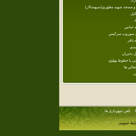
رك
و مسجد شهيد مطهري(سپهسالار)
كيل
د
‌ عباس‌
ي سوروپ سركيس
‌ باقر
تم
‌ دختران‌
ي‌ با خطوط‌ پهلوي‌
تغالي ها
ن
تلفن شهرداری ها
وابط عمومی