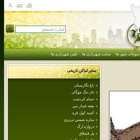
سوغات شهر ها
سایت شهرداری ها
تلفن شهرداری ها
سایر اماکن تاریخی
باغ نگارستان
غار تنگ چوگان
حمام كردشت
بقعه قيدار نبي
كتيبه كول فره
مناره شمس تبريزي
دروازه ارگ
پل قشلاق