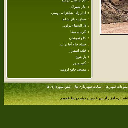
غار تاريخي كرفتو
غار سهولان
امام‌ زاده‌ شاهزاده‌ موسي‌
عمارت باغ نشاط
دارالشفاء دولويي
گرمابه‌ صفا
كاخ تميشان
حمام حاج آقا تراب
قلعه اسفراز
پل شيخ
گنبد مدور
مسجد جامع اروميه
سوغات شهر ها
سایت شهرداری ها
تلفن شهرداری ها
اشد.
نرم افزار آرشیو عکس و فیلم روابط عمومی