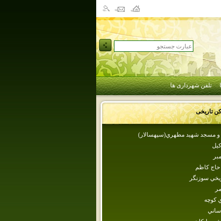
تلفن شهرداری ها
کن تاریخی
و مسجد شهيد مطهري(سپهسالار)
كيل
مبر
ر حاج كاظم
ريخي سوزنگر
مر
‌ كوچه‌
ساني