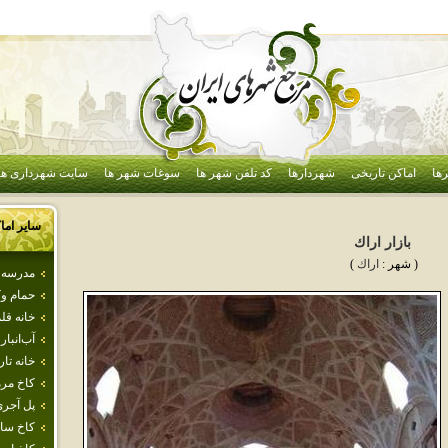
ها
اماکن تاریخی
شهردارها
کد تلفن شهر ها
سوغات شهر ها
سایت شهرداری ها
سایر اما
بازار اراك
( شهر :
اراك
)
مدرسه 
حمام و
خانه قل
آب‌انبا
خانه تا
كاخ مر
پل‌ آجري
كاخ سا