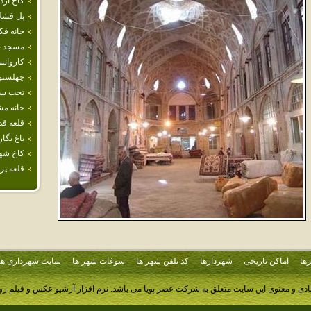
كاخ ارد
پل قشل
خانه ف
مسجد ج
كاروانس
چهلستو
تخت سل
خانه م
قلعه قد
باغ نگا
كاخ شه
قلعه پر
ها
اماکن تاریخی
شهردارها
کد تلفن شهر ها
سوغات شهر ها
سایت شهرداری ها
ادی و معنوی این سایت متعلق به شرکت عصر پویا می باشد.
نرم افزار آرشیو عکس و فیلم ر