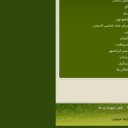
شير بابكان
اق
كري
امع تون
راي‌ شاه‌ عباسي‌ لاسجرد
ن
يمان
شروطيت
يمي ايرانشهر
رستان
رداري
تغالي ها
تلفن شهرداری ها
وابط عمومی