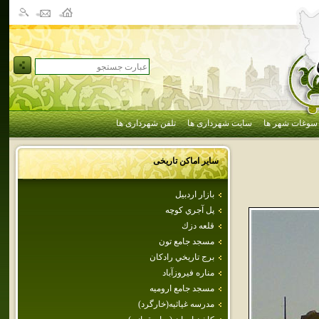
سوغات شهر ها
سایت شهرداری ها
تلفن شهرداری ها
سایر اماکن تاریخی
بازار اردبيل
پل‌ آجري‌ كوچه‌
قلعه‌ دزك
مسجد جامع تون
برج تاريخي رادكان
مناره فيروزآباد
مسجد جامع اروميه
مدرسه غياثيه(خارگرد)