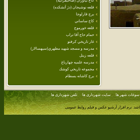
كاخ نياوران (صاحبقرانيه)
قلعه‌ نوشيجان‌ (دژ آتشكده‌)
برج قارلوجا
كاخ ساساني
قلعه خورموج
حمام حاج آقا تراب
غار تاريخي كرفتو
مدرسه و مسجد شهيد مطهري(سپهسالار)
قلعه زينل
مدرسه علميه چهارباغ
مجموعه تاريخي كوشك
برج‌ كاشانه‌ بسطام‌
سوغات شهر ها
سایت شهرداری ها
تلفن شهرداری ها
اشد.
نرم افزار آرشیو عکس و فیلم روابط عمومی