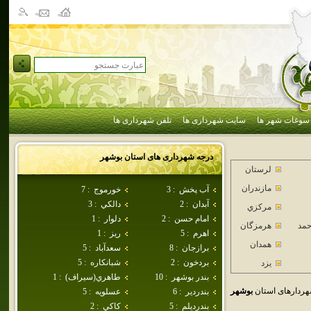
سوغات شهر ها
سایت شهرداری ها
تلفن شهرداری ها
درجه شهرداری های استان
بوشهر
لرستان
مازندران
آب پخش
:
3
خورموج
:
7
آبدان
:
2
دالكي
:
3
مركزي
امام حسن
:
2
دلوار
:
1
حمد
هرمزگان
اهرم
:
5
ريز
:
1
همدان
برازجان
:
8
سعدآباد
:
5
بردخون
:
2
شبانكاره
:
5
يزد
بندر بوشهر
:
10
طاهري(سيراف)
:
1
ردارهای استان
بوشهر
بندردير
:
6
عسلويه
:
5
بندرديلم
:
5
كاكي
:
2