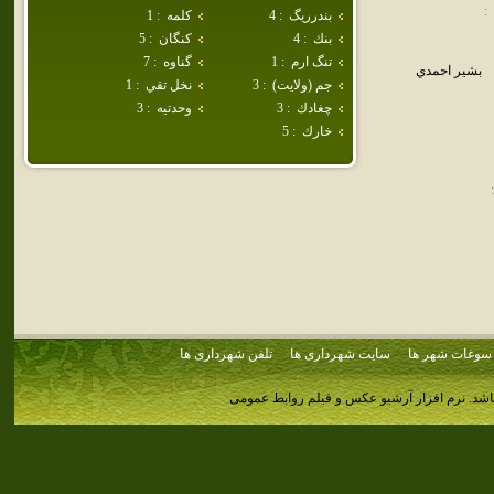
:
بندرريگ
:
4
كلمه
:
1
بنك
:
4
كنگان
:
5
تنگ ارم
:
1
گناوه
:
7
بشير احمدي
جم (ولايت)
:
3
نخل تقي
:
1
چغادك
:
3
وحدتيه
:
3
خارك
:
5
:
سوغات شهر ها
سایت شهرداری ها
تلفن شهرداری ها
اشد.
نرم افزار آرشیو عکس و فیلم روابط عمومی