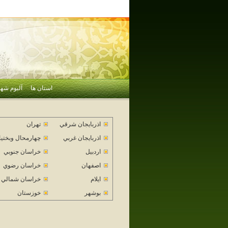
استان ها
آلبوم شهر
اذربايجان شرقي
تهران
اذربايجان غربي
چهارمحال وبختي
اردبيل
خراسان جنوبي
اصفهان
خراسان رضوي
ايلام
خراسان شمالي
بوشهر
خوزستان