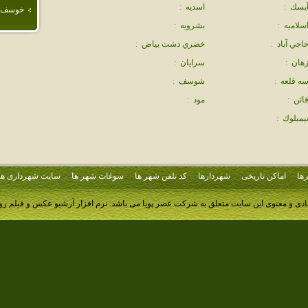
يسك
:
اسديه
:
خوسف
سلاميه
:
بشرويه
:
اجي آباد
:
خضري دشت بياض
:
هان
:
سرايان
:
ه قلعه
:
شوسف
:
ائن
:
مود
:
يمبلوك
:
ها
اماکن تاریخی
شهردارها
کد تلفن شهر ها
سوغات شهر ها
سایت شهرداری ها
ادی و معنوی این سایت متعلق به شرکت عصر پویا می باشد.
نرم افزار آرشیو عکس و فیلم ر