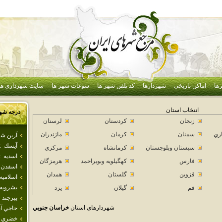
ها
اماکن تاریخی
شهردارها
کد تلفن شهر ها
سوغات شهر ها
سایت شهرداری ها
انتخاب استان
درجه شه
زنجان
كردستان
لرستان
اري
سمنان
كرمان
مازندران
آرين شه
آيسك
:
سيستان وبلوچستان
كرمانشاه
مركزي
اسديه
:
فارس
كهگيلويه وبويراحمد
هرمزگان
اسفدن
قزوين
گلستان
همدان
اسلاميه
بشرويه
قم
گيلان
يزد
بيرجند
شهردارهای استان
خراسان جنوبي
حاجي آب
خضري 