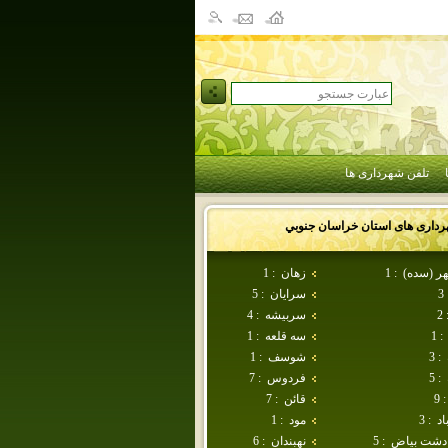
تلفن شهرداری ها
رداری های استان
خراسان جنوبي
ر (سده)
:
1
زهان
:
1
3
سرايان
:
5
2
سربيشه
:
4
:
1
سه قلعه
:
1
:
3
شوسف
:
1
:
5
فردوس
:
7
:
9
قائن
:
7
اد
:
3
مود
:
1
دشت بياض
:
5
نهبندان
:
6