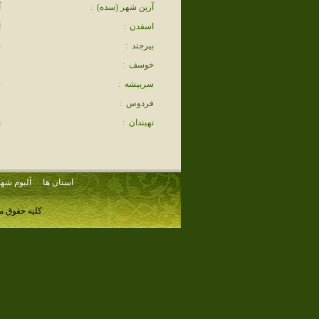
آرين شهر (سده)
:
آ
اسفدن
:
ا
بيرجند
:
ح
خوسف
:
ز
سربيشه
:
س
فردوس
:
ق
نهبندان
:
ن
استان ها
آلبوم شهر
کلیه حقوق م