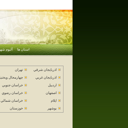
استان ها
آلبوم شهر
اذربايجان شرقي
تهران
اذربايجان غربي
چهارمحال وبختي
اردبيل
خراسان جنوبي
اصفهان
خراسان رضوي
ايلام
خراسان شمالي
بوشهر
خوزستان