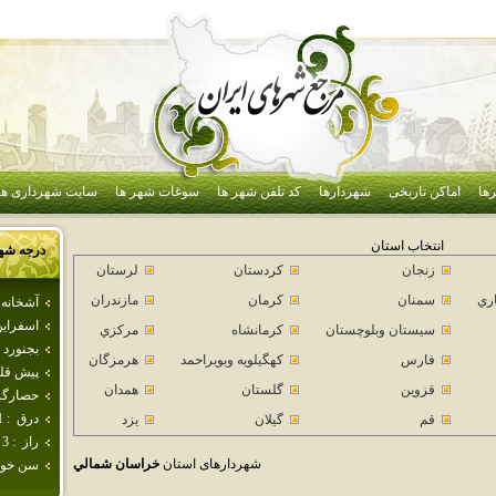
ها
اماکن تاریخی
شهردارها
کد تلفن شهر ها
سوغات شهر ها
سایت شهرداری ها
انتخاب استان
درجه شه
زنجان
كردستان
لرستان
اري
سمنان
كرمان
مازندران
آشخانه
اسفراي
سيستان وبلوچستان
كرمانشاه
مركزي
بجنورد
فارس
كهگيلويه وبويراحمد
هرمزگان
پيش قل
قزوين
گلستان
همدان
حصارگر
درق
:
1
قم
گيلان
يزد
راز
:
3
شهردارهای استان
خراسان شمالي
سن خو