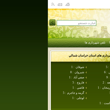
تلفن شهرداری ها
رداری های استان
خراسان شمالي
:
5
شوقان
:
1
ن
:
6
شيروان
:
8
:
9
صفي آباد
:
1
عه
:
2
فاروج
:
5
مخان
:
1
قاضي
:
1
گرمه و جاجرم
:
5
لوجلی
:
1
است
:
1