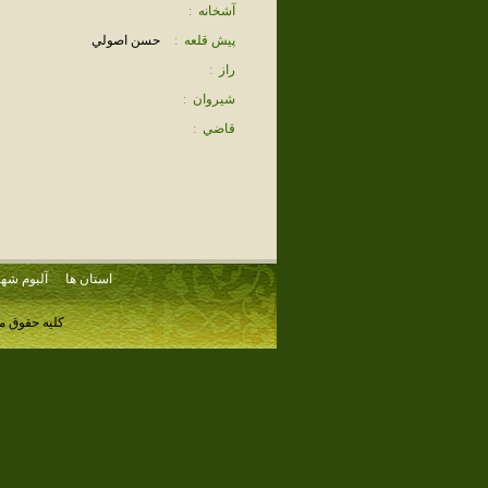
آشخانه
:
پيش قلعه
:
حسن اصولي
راز
:
شيروان
:
قاضي
:
استان ها
آلبوم شهر
کلیه حقوق م