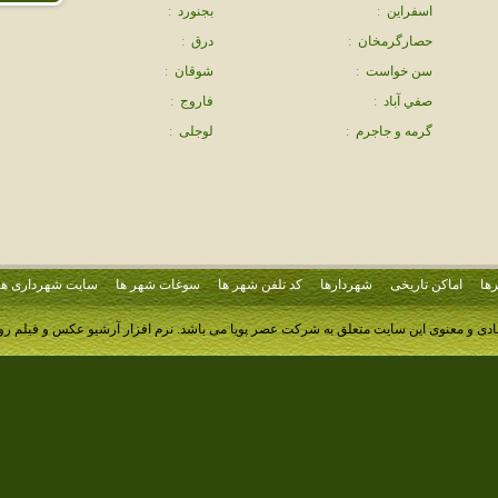
اسفراين
:
بجنورد
:
حصارگرمخان
:
درق
:
سن خواست
:
شوقان
:
صفي آباد
:
فاروج
:
گرمه و جاجرم
:
لوجلی
:
ها
اماکن تاریخی
شهردارها
کد تلفن شهر ها
سوغات شهر ها
سایت شهرداری ها
ادی و معنوی این سایت متعلق به شرکت عصر پویا می باشد.
نرم افزار آرشیو عکس و فیلم ر