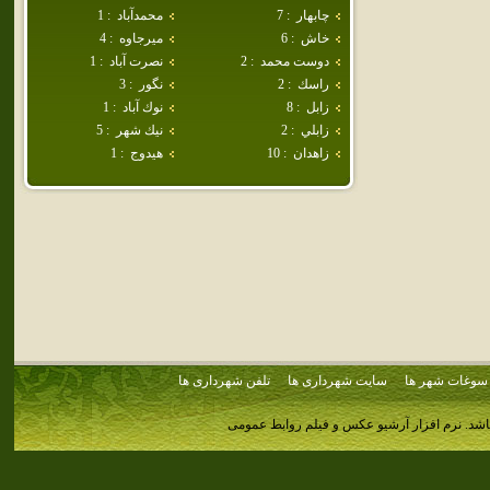
چابهار
:
7
محمدآباد
:
1
خاش
:
6
ميرجاوه
:
4
دوست محمد
:
2
نصرت آباد
:
1
راسك
:
2
نگور
:
3
زابل
:
8
نوك آباد
:
1
زابلي
:
2
نيك شهر
:
5
زاهدان
:
10
هيدوج
:
1
سوغات شهر ها
سایت شهرداری ها
تلفن شهرداری ها
اشد.
نرم افزار آرشیو عکس و فیلم روابط عمومی