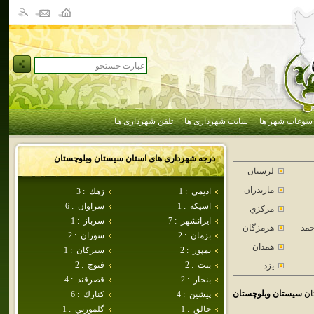
سوغات شهر ها
سایت شهرداری ها
تلفن شهرداری ها
درجه شهرداری های استان
سيستان وبلوچستان
لرستان
مازندران
اديمي
:
1
زهك
:
3
اسپكه
:
1
سراوان
:
6
مركزي
ايرانشهر
:
7
سرباز
:
1
حمد
هرمزگان
بزمان
:
2
سوران
:
2
همدان
بمپور
:
2
سيركان
:
1
بنت
:
2
فنوج
:
2
يزد
بنجار
:
2
قصرقند
:
4
ان
سيستان وبلوچستان
پيشين
:
4
كنارك
:
6
جالق
:
1
گلمورتي
:
1