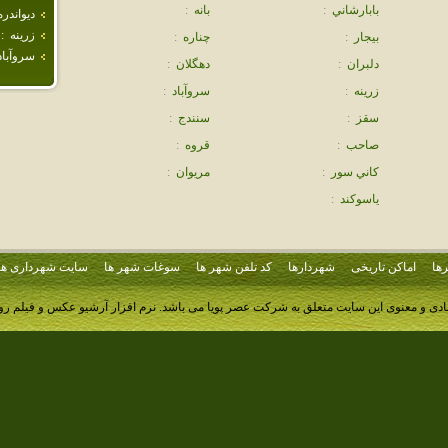
بابارشاني
:
بانه
:
ديواندره
زرينه
:
بيجار
:
چناره
:
سروآباد
دلبران
:
دهگلان
:
زرينه
:
سروآباد
:
سقز
:
سنندج
:
صاحب
:
قروه
:
كاني سور
:
مريوان
:
ياسوكند
:
ها
اماکن تاریخی
شهردارها
کد تلفن شهر ها
سوغات شهر ها
سایت شهرداری ها
ادی و معنوی این سایت متعلق به شرکت عصر پویا می باشد.
نرم افزار آرشیو عکس و فیلم ر