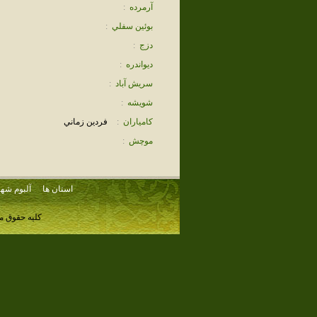
آرمرده
:
بوئين سفلي
:
دزج
:
ديواندره
:
سريش آباد
:
شويشه
:
كامياران
:
فردين زماني
موچش
:
استان ها
آلبوم شهر
کلیه حقوق م