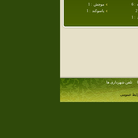
:
6
موچش
:
1
2
ياسوكند
:
1
1
:
تلفن شهرداری ها
وابط عمومی