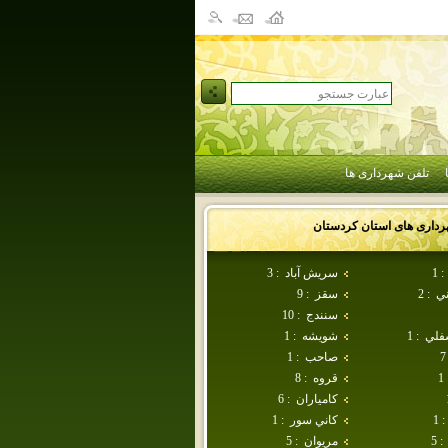
تلفن شهرداری ها
رداری های استان
كردستان
:
1
سريش آباد
:
3
ني
:
2
سقز
:
9
سنندج
:
10
سفلي
:
1
شويشه
:
1
7
صاحب
:
1
1
قروه
:
8
كامياران
:
6
:
1
كاني سور
:
1
:
5
مريوان
:
5