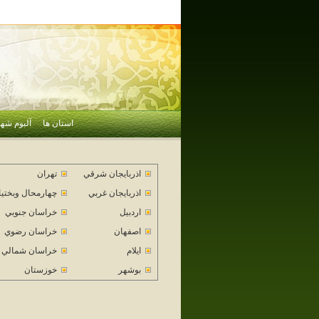
استان ها
آلبوم شهر
اذربايجان شرقي
تهران
اذربايجان غربي
چهارمحال وبختي
اردبيل
خراسان جنوبي
اصفهان
خراسان رضوي
ايلام
خراسان شمالي
بوشهر
خوزستان