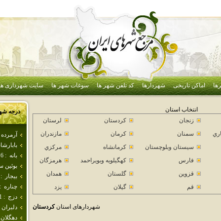
ها
اماکن تاریخی
شهردارها
کد تلفن شهر ها
سوغات شهر ها
سایت شهرداری ها
انتخاب استان
درجه شه
زنجان
كردستان
لرستان
اري
سمنان
كرمان
مازندران
آرمرده
بابارشا
سيستان وبلوچستان
كرمانشاه
مركزي
بانه
:
6
فارس
كهگيلويه وبويراحمد
هرمزگان
بوئين 
قزوين
گلستان
همدان
بيجار
:
چناره
:
قم
گيلان
يزد
دزج
:
1
شهردارهای استان
كردستان
دلبران
دهگلان