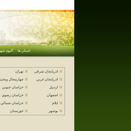
استان ها
آلبوم شهر
اذربايجان شرقي
تهران
اذربايجان غربي
چهارمحال وبختي
اردبيل
خراسان جنوبي
اصفهان
خراسان رضوي
ايلام
خراسان شمالي
بوشهر
خوزستان