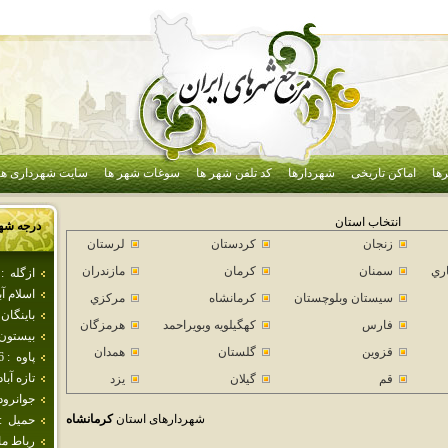
ها
اماکن تاریخی
شهردارها
کد تلفن شهر ها
سوغات شهر ها
سایت شهرداری ها
انتخاب استان
درجه شه
زنجان
كردستان
لرستان
اري
سمنان
كرمان
مازندران
ازگله
:
اسلام آ
سيستان وبلوچستان
كرمانشاه
مركزي
باينگان
فارس
كهگيلويه وبويراحمد
هرمزگان
بيستون
قزوين
گلستان
همدان
پاوه
:
6
تازه آباد
قم
گيلان
يزد
جوانرود
شهردارهای استان
كرمانشاه
حميل
:
رباط م