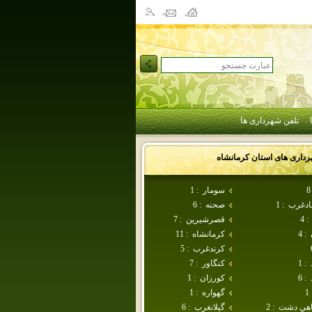
تلفن شهرداری ها
رداری های استان
كرمانشاه
8
سومار
:
1
بادغرب
:
1
صحنه
:
6
:
4
قصرشيرين
:
7
:
4
كرمانشاه
:
11
كرندغرب
:
5
:
1
كنگاور
:
7
:
6
كورزان
:
1
1
گهواره
:
1
اهي دشت
:
2
گيلانغرب
:
6