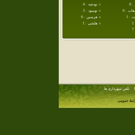
:
6
نودشه
:
4
هاب
:
6
نوسود
:
3
ت
:
1
هرسين
:
6
1
هلشي
:
1
7
تلفن شهرداری ها
وابط عمومی