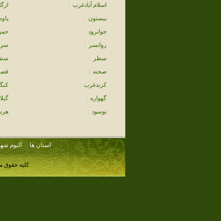
اسلام آبادغرب
:
ازگل
بيستون
:
پاوه
جوانرود
:
حمي
روانسر
:
سرپ
سطر
:
سنق
صحنه
:
قصر
كرندغرب
:
كنگ
گهواره
:
گيل
نوسود
:
هرس
استان ها
آلبوم شهر
کلیه حقوق م