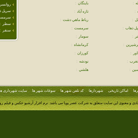
ه
:
باينگان
:
روانسر
سرپل ذ
:
تازه آباد
:
سرمس
ل
:
رباط ماهي دشت
:
سطر
:
ل ذهاب
:
سرمست
:
سنقر
:
ر
:
سومار
:
شيرين
:
كرمانشاه
:
اور
:
كورزان
:
انغرب
:
نودشه
:
ين
:
هلشي
:
ها
اماکن تاریخی
شهردارها
کد تلفن شهر ها
سوغات شهر ها
سایت شهرداری ها
ادی و معنوی این سایت متعلق به شرکت عصر پویا می باشد.
نرم افزار آرشیو عکس و فیلم ر