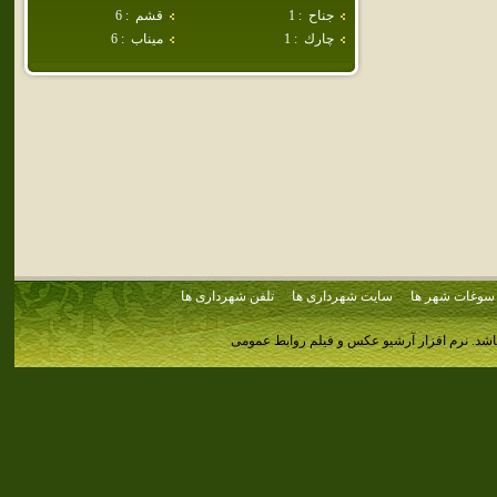
جناح
:
1
قشم
:
6
چارك
:
1
ميناب
:
6
سوغات شهر ها
سایت شهرداری ها
تلفن شهرداری ها
اشد.
نرم افزار آرشیو عکس و فیلم روابط عمومی