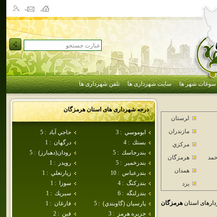
سوغات شهر ها
سایت شهرداری ها
تلفن شهرداری ها
درجه شهرداری های استان
هرمزگان
لرستان
مازندران
ابوموسي
:
3
حاجي آباد
:
5
بستك
:
4
درگهان
:
1
مركزي
بندرجاسك
:
5
رودان(دهبارز)
:
5
حمد
هرمزگان
بندرخمير
:
5
رويدر
:
1
همدان
بندرعباس
:
10
زيارتعلي
:
1
بندركنگ
:
4
سوزا
:
1
يزد
بندرلنگه
:
6
سيريك
:
1
ارهای استان
هرمزگان
پارسيان (گاوبندي)
:
5
فارغان
:
1
جزيره هرمز
:
3
فين
:
2