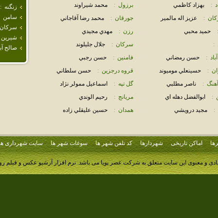
د
:
بهزاد كاظمي
برزول
:
محمد شيراوند
زنگنه
:
سامن
كان
:
عزيز اله مالمير
جورقان
:
محمد رضا آقاجاني
سركان
حميد محبي
رزن
:
مهدي مجيدي
شيرين 
:
سركان
:
جلال جليلوند
صالح آبا
باد
:
حسن رمضاني
فامنين
:
حسن رجبي
ان
:
حسينعلي موميوند
قروه درجزين
:
حسن سلطاني
آهنگ
:
ناصر مطلبي
گل تپه
:
اسماعيل ممولر نژاد
:
ابوالفضل دهله اي
مريانج
:
رحيم الوندي
:
مجيد درويشي
همدان
:
حسين عليقلي زاده
ها
اماکن تاریخی
شهردارها
کد تلفن شهر ها
سوغات شهر ها
سایت شهرداری ها
ادی و معنوی این سایت متعلق به شرکت عصر پویا می باشد.
نرم افزار آرشیو عکس و فیلم ر