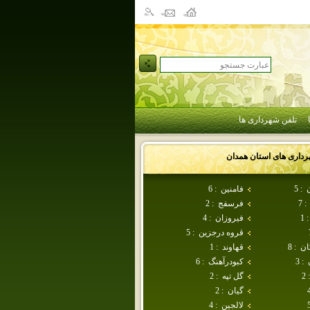
تلفن شهرداری ها
رداری های استان
همدان
ن
:
5
فامنين
:
6
:
7
فرسفج
:
2
:
1
فيروزان
:
4
قروه درجزين
:
5
ان
:
8
قهاوند
:
1
:
3
كبودرآهنگ
:
6
:
2
گل تپه
:
2
گيان
:
2
لالجين
:
4