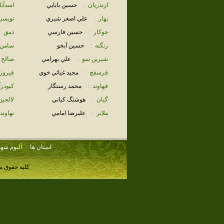
ازندريان
:
حسين بابايي
اسدآبا
بهار
:
علي اصغر شيري
تويسر
جوكار
:
حسين فارسي
دمق
:
زنگنه
:
حسين آبخو
سامن
شيرين سو
:
علي بهرامي
صالح آ
فرسفج
:
مجيد غياثي خوي
فيروز
قهاوند
:
محمد رستگار
كبودر
گيان
:
هوشنگ كياني
لالجين
ملاير
:
عليرضا امامي
نهاوند
استان ها
آلبوم شهر
کلیه حقوق م