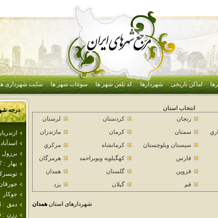
ها
اماکن تاریخی
شهردارها
کد تلفن شهر ها
سوغات شهر ها
سایت شهرداری ها
انتخاب استان
درجه شه
زنجان
كردستان
لرستان
اري
سمنان
كرمان
مازندران
ازندريا
اسدآباد
سيستان وبلوچستان
كرمانشاه
مركزي
برزول
فارس
كهگيلويه وبويراحمد
هرمزگان
بهار
:
7
قزوين
گلستان
همدان
تويسرك
جورقان
قم
گيلان
يزد
جوكار
شهردارهای استان
همدان
دمق
:
4
رزن
:
5