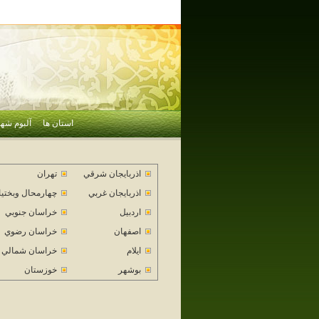
استان ها
آلبوم شهر
اذربايجان شرقي
تهران
اذربايجان غربي
چهارمحال وبختي
اردبيل
خراسان جنوبي
اصفهان
خراسان رضوي
ايلام
خراسان شمالي
بوشهر
خوزستان