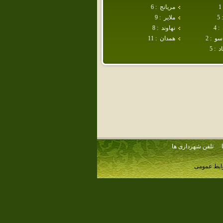
1
مريانج
:
6
:
5
ملاير
:
9
:
4
نهاوند
:
8
سو
:
2
همدان
:
11
د
:
5
تلفن شهرداری ها
وابط عمومی